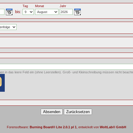
Tag
Monat
Jahr
bis:
hen in das leere Feld ein (ohne Leerstellen). Groß- und Kleinschreibung müssen nicht beacht
Forensoftware:
Burning Board® Lite 2.0.1 pl 1
, entwickelt von
WoltLab® GmbH