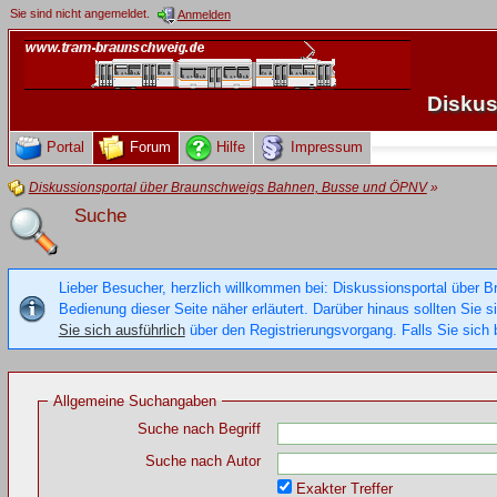
Sie sind nicht angemeldet.
Anmelden
Diskus
Portal
Forum
Hilfe
Impressum
Diskussionsportal über Braunschweigs Bahnen, Busse und ÖPNV
»
Suche
Lieber Besucher, herzlich willkommen bei: Diskussionsportal über B
Bedienung dieser Seite näher erläutert. Darüber hinaus sollten Sie 
Sie sich ausführlich
über den Registrierungsvorgang. Falls Sie sich b
Allgemeine Suchangaben
Suche nach Begriff
Suche nach Autor
Exakter Treffer