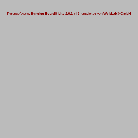
Forensoftware:
Burning Board® Lite 2.0.1 pl 1
, entwickelt von
WoltLab® GmbH