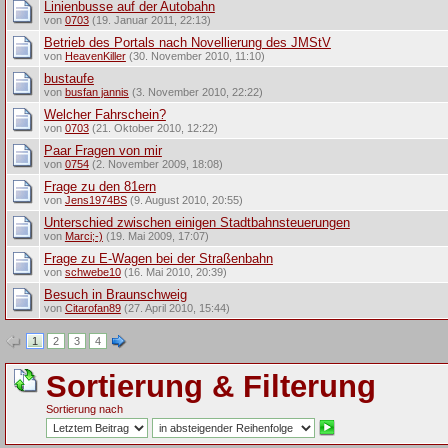
Linienbusse auf der Autobahn
von
0703
(19. Januar 2011, 22:13)
Betrieb des Portals nach Novellierung des JMStV
von
HeavenKiller
(30. November 2010, 11:10)
bustaufe
von
busfan jannis
(3. November 2010, 22:22)
Welcher Fahrschein?
von
0703
(21. Oktober 2010, 12:22)
Paar Fragen von mir
von
0754
(2. November 2009, 18:08)
Frage zu den 81ern
von
Jens1974BS
(9. August 2010, 20:55)
Unterschied zwischen einigen Stadtbahnsteuerungen
von
Marci;-)
(19. Mai 2009, 17:07)
Frage zu E-Wagen bei der Straßenbahn
von
schwebe10
(16. Mai 2010, 20:39)
Besuch in Braunschweig
von
Citarofan89
(27. April 2010, 15:44)
1
2
3
4
Sortierung & Filterung
Sortierung nach