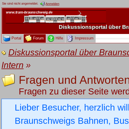
Sie sind nicht angemeldet.
Anmelden
Diskussionsportal über 
Portal
Forum
Hilfe
Impressum
Diskussionsportal über Brau
Intern
»
Fragen und Antworte
Fragen zu dieser Seite werd
Lieber Besucher, herzlich wi
Braunschweigs Bahnen, Busse