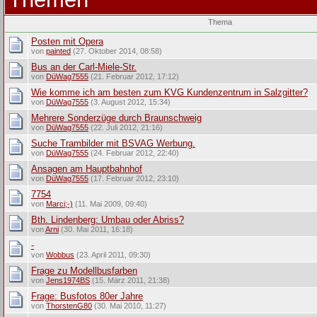
Thema
Posten mit Opera
von
painted
(27. Oktober 2014, 08:58)
Bus an der Carl-Miele-Str.
von
DüWag7555
(21. Februar 2012, 17:12)
Wie komme ich am besten zum KVG Kundenzentrum in Salzgitter?
von
DüWag7555
(3. August 2012, 15:34)
Mehrere Sonderzüge durch Braunschweig
von
DüWag7555
(22. Juli 2012, 21:16)
Suche Trambilder mit BSVAG Werbung.
von
DüWag7555
(24. Februar 2012, 22:40)
Ansagen am Hauptbahnhof
von
DüWag7555
(17. Februar 2012, 23:10)
7754
von
Marci;-)
(11. Mai 2009, 09:40)
Bth. Lindenberg: Umbau oder Abriss?
von
Arni
(30. Mai 2011, 16:18)
-
von
Wobbus
(23. April 2011, 09:30)
Frage zu Modellbusfarben
von
Jens1974BS
(15. März 2011, 21:38)
Frage: Busfotos 80er Jahre
von
ThorstenG80
(30. Mai 2010, 11:27)