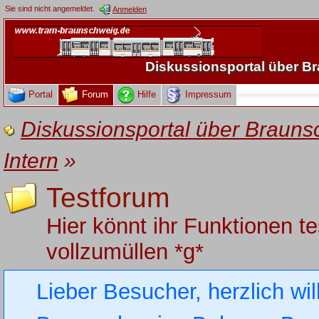
Sie sind nicht angemeldet.
Anmelden
Diskussionsportal über 
Portal
Forum
Hilfe
Impressum
Diskussionsportal über Brau
Intern
»
Testforum
Hier könnt ihr Funktionen t
vollzumüllen *g*
Lieber Besucher, herzlich wi