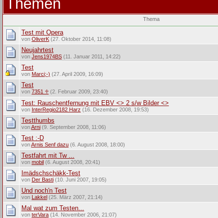
Themen
Thema
Test mit Opera
von
OliverK
(27. Oktober 2014, 11:08)
Neujahrtest
von
Jens1974BS
(11. Januar 2011, 14:22)
Test
von
Marci;-)
(27. April 2009, 16:09)
Test
von
7351 ♱
(2. Februar 2009, 23:40)
Test: Rauschentfernung mit EBV <> 2 s/w Bilder <>
von
InterRegio2182 Harz
(16. Dezember 2008, 19:53)
Testthumbs
von
Arni
(9. September 2008, 11:06)
Test :-D
von
Arnis Senf dazu
(6. August 2008, 18:00)
Testfahrt mit Tw ...
von
mobil
(6. August 2008, 20:41)
Imädschschäkk-Test
von
Der Basti
(10. Juni 2007, 19:05)
Und noch'n Test
von
Lakkel
(25. März 2007, 21:14)
Mal wat zum Testen...
von
terVara
(14. November 2006, 21:07)