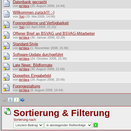
Datenbank gecrasht
von
terVara
(26. August 2009, 14:44)
Willkommen zurück!!! :-)
von
Yuri
(28. Mai 2009, 14:06)
Forenprobleme und Verfügbarkeit
von
Yuri
(10. April 2009, 21:10)
Offener Brief an BSVAG und BSVAG-Mitarbeiter
von
terVara
(30. Januar 2009, 02:28)
Standard-Style
von
terVara
(1. November 2008, 15:36)
Software-Update durchgeführt
von
terVara
(24. Oktober 2008, 22:36)
Late News: Bildformate
von
terVara
(30. August 2008, 21:58)
Doppeltes Eingabefeld
von
terVara
(26. August 2008, 20:49)
Forengestaltung
von
terVara
(8. August 2008, 16:44)
1
2
Sortierung & Filterung
Sortierung nach