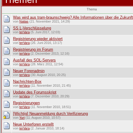
Thema
Was wird aus tram-braunschweig? Alle Informationen über die Zukunf
von
Natias
(21. November 2021, 14:29)
SS L-Verschlüsselung
von
terVara
(5. Juni 2017, 12:03)
Registrierung wieder aktiviert
von
terVara
(26. Juni 2016, 13:17)
Registrierung im Forum
von
terVara
(2. Dezember 2013, 12:16)
Ausfall des SQL-Servers
von
terVara
(28. März 2011, 12:54)
Neuer Forenadmin
von
terVara
(30. August 2010, 20:25)
Nachrichten-Box
von
terVara
(11. November 2010, 21:45)
Update des Forumsskript
von
terVara
(7. Dezember 2010, 20:29)
Registrierungen
von
terVara
(11. November 2010, 18:51)
[Wichtig] Neuanmeldung durch Verifizierung
von
Yuri
(11. August 2010, 10:57)
Neue Unterforen erstellt
von
terVara
(2. Januar 2010, 18:14)