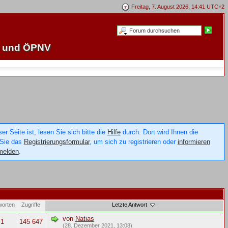
Freitag, 7. August 2026, 14:41 UTC+2
e und ÖPNV
 Seite ist, lesen Sie sich bitte die
Hilfe
durch. Dort wird Ihnen die
 Sie das
Registrierungsformular
, um sich zu registrieren oder
informieren
melden
.
worten
Zugriffe
Letzte Antwort
von
Natias
1
145 647
(28. Dezember 2021, 13:08)