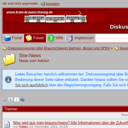
Sie sind nicht angemeldet.
Anmelden
Diskus
Portal
Forum
Hilfe
Impressum
Diskussionsportal über Braunschweigs Bahnen, Busse und ÖPNV
»
New
Site-News
News vom Admin!
Lieber Besucher, herzlich willkommen bei: Diskussionsportal über B
Bedienung dieser Seite näher erläutert. Darüber hinaus sollten Sie 
Sie sich ausführlich
über den Registrierungsvorgang. Falls Sie sich b
1
2
Themen
The
Was wird aus tram-braunschweig? Alle Informationen über die Zukunf
von
Natias
(21. November 2021, 14:29)