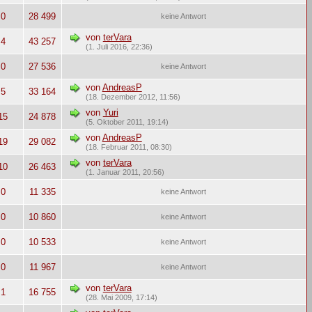
0
28 499
keine Antwort
von
terVara
4
43 257
(1. Juli 2016, 22:36)
0
27 536
keine Antwort
von
AndreasP
5
33 164
(18. Dezember 2012, 11:56)
von
Yuri
15
24 878
(5. Oktober 2011, 19:14)
von
AndreasP
19
29 082
(18. Februar 2011, 08:30)
von
terVara
10
26 463
(1. Januar 2011, 20:56)
0
11 335
keine Antwort
0
10 860
keine Antwort
0
10 533
keine Antwort
0
11 967
keine Antwort
von
terVara
1
16 755
(28. Mai 2009, 17:14)