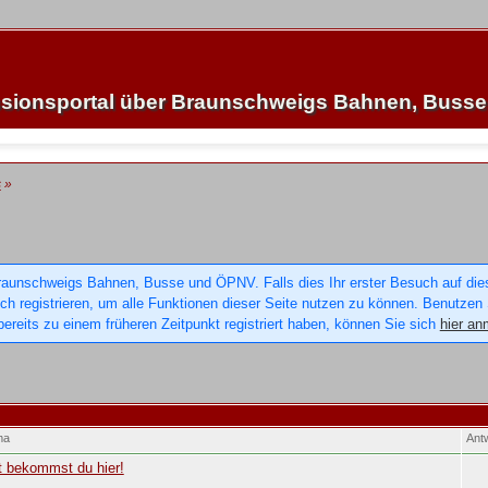
sionsportal über Braunschweigs Bahnen, Buss
s
»
raunschweigs Bahnen, Busse und ÖPNV. Falls dies Ihr erster Besuch auf dieser
sich registrieren, um alle Funktionen dieser Seite nutzen zu können. Benutzen
ereits zu einem früheren Zeitpunkt registriert haben, können Sie sich
hier an
ma
Ant
t bekommst du hier!