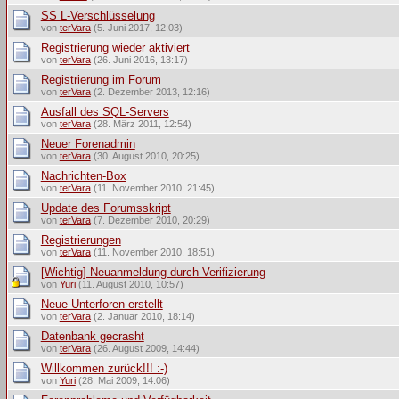
SS L-Verschlüsselung
von
terVara
(5. Juni 2017, 12:03)
Registrierung wieder aktiviert
von
terVara
(26. Juni 2016, 13:17)
Registrierung im Forum
von
terVara
(2. Dezember 2013, 12:16)
Ausfall des SQL-Servers
von
terVara
(28. März 2011, 12:54)
Neuer Forenadmin
von
terVara
(30. August 2010, 20:25)
Nachrichten-Box
von
terVara
(11. November 2010, 21:45)
Update des Forumsskript
von
terVara
(7. Dezember 2010, 20:29)
Registrierungen
von
terVara
(11. November 2010, 18:51)
[Wichtig] Neuanmeldung durch Verifizierung
von
Yuri
(11. August 2010, 10:57)
Neue Unterforen erstellt
von
terVara
(2. Januar 2010, 18:14)
Datenbank gecrasht
von
terVara
(26. August 2009, 14:44)
Willkommen zurück!!! :-)
von
Yuri
(28. Mai 2009, 14:06)