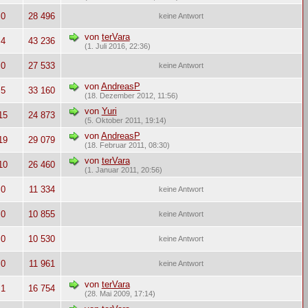
0
28 496
keine Antwort
von
terVara
4
43 236
(1. Juli 2016, 22:36)
0
27 533
keine Antwort
von
AndreasP
5
33 160
(18. Dezember 2012, 11:56)
von
Yuri
15
24 873
(5. Oktober 2011, 19:14)
von
AndreasP
19
29 079
(18. Februar 2011, 08:30)
von
terVara
10
26 460
(1. Januar 2011, 20:56)
0
11 334
keine Antwort
0
10 855
keine Antwort
0
10 530
keine Antwort
0
11 961
keine Antwort
von
terVara
1
16 754
(28. Mai 2009, 17:14)