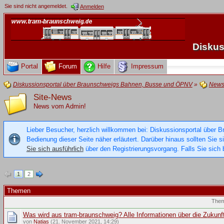
Sie sind nicht angemeldet.
Anmelden
Diskus
Portal
Forum
Hilfe
Impressum
Diskussionsportal über Braunschweigs Bahnen, Busse und ÖPNV
»
New
Site-News
News vom Admin!
Lieber Besucher, herzlich willkommen bei: Diskussionsportal über B
Bedienung dieser Seite näher erläutert. Darüber hinaus sollten Sie 
Sie sich ausführlich
über den Registrierungsvorgang. Falls Sie sich b
1
2
Themen
The
Was wird aus tram-braunschweig? Alle Informationen über die Zukunf
von
Natias
(21. November 2021, 14:29)