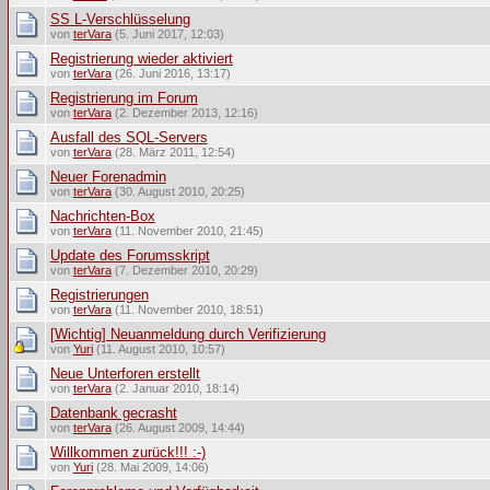
SS L-Verschlüsselung
von
terVara
(5. Juni 2017, 12:03)
Registrierung wieder aktiviert
von
terVara
(26. Juni 2016, 13:17)
Registrierung im Forum
von
terVara
(2. Dezember 2013, 12:16)
Ausfall des SQL-Servers
von
terVara
(28. März 2011, 12:54)
Neuer Forenadmin
von
terVara
(30. August 2010, 20:25)
Nachrichten-Box
von
terVara
(11. November 2010, 21:45)
Update des Forumsskript
von
terVara
(7. Dezember 2010, 20:29)
Registrierungen
von
terVara
(11. November 2010, 18:51)
[Wichtig] Neuanmeldung durch Verifizierung
von
Yuri
(11. August 2010, 10:57)
Neue Unterforen erstellt
von
terVara
(2. Januar 2010, 18:14)
Datenbank gecrasht
von
terVara
(26. August 2009, 14:44)
Willkommen zurück!!! :-)
von
Yuri
(28. Mai 2009, 14:06)