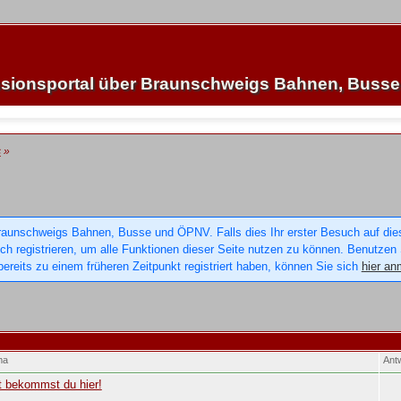
sionsportal über Braunschweigs Bahnen, Buss
s
»
raunschweigs Bahnen, Busse und ÖPNV. Falls dies Ihr erster Besuch auf dieser
sich registrieren, um alle Funktionen dieser Seite nutzen zu können. Benutzen
ereits zu einem früheren Zeitpunkt registriert haben, können Sie sich
hier an
ma
Ant
t bekommst du hier!