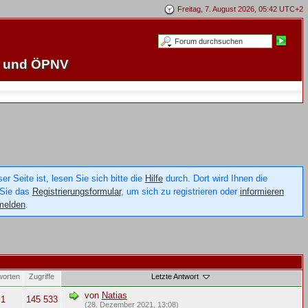
Freitag, 7. August 2026, 05:42 UTC+2
e und ÖPNV
 Seite ist, lesen Sie sich bitte die
Hilfe
durch. Dort wird Ihnen die
 Sie das
Registrierungsformular
, um sich zu registrieren oder
informieren
melden
.
worten
Zugriffe
Letzte Antwort
von
Natias
1
145 533
(28. Dezember 2021, 13:08)