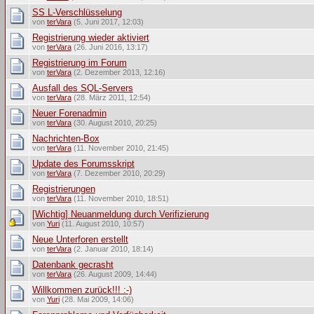
SS L-Verschlüsselung
von
terVara
(5. Juni 2017, 12:03)
Registrierung wieder aktiviert
von
terVara
(26. Juni 2016, 13:17)
Registrierung im Forum
von
terVara
(2. Dezember 2013, 12:16)
Ausfall des SQL-Servers
von
terVara
(28. März 2011, 12:54)
Neuer Forenadmin
von
terVara
(30. August 2010, 20:25)
Nachrichten-Box
von
terVara
(11. November 2010, 21:45)
Update des Forumsskript
von
terVara
(7. Dezember 2010, 20:29)
Registrierungen
von
terVara
(11. November 2010, 18:51)
[Wichtig] Neuanmeldung durch Verifizierung
von
Yuri
(11. August 2010, 10:57)
Neue Unterforen erstellt
von
terVara
(2. Januar 2010, 18:14)
Datenbank gecrasht
von
terVara
(26. August 2009, 14:44)
Willkommen zurück!!! :-)
von
Yuri
(28. Mai 2009, 14:06)