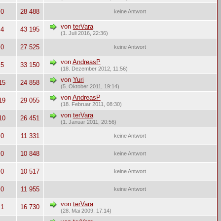
0
28 488
keine Antwort
von
terVara
4
43 195
(1. Juli 2016, 22:36)
0
27 525
keine Antwort
von
AndreasP
5
33 150
(18. Dezember 2012, 11:56)
von
Yuri
15
24 858
(5. Oktober 2011, 19:14)
von
AndreasP
19
29 055
(18. Februar 2011, 08:30)
von
terVara
10
26 451
(1. Januar 2011, 20:56)
0
11 331
keine Antwort
0
10 848
keine Antwort
0
10 517
keine Antwort
0
11 955
keine Antwort
von
terVara
1
16 730
(28. Mai 2009, 17:14)