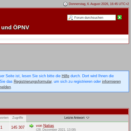
Donnerstag, 6. August 2026, 16:45 UTC+2
e und ÖPNV
 Seite ist, lesen Sie sich bitte die
Hilfe
durch. Dort wird Ihnen die
 Sie das
Registrierungsformular
, um sich zu registrieren oder
informieren
melden
.
worten
Zugriffe
Letzte Antwort
von
Natias
1
145 307
(28. Dezember 2021, 13:08)