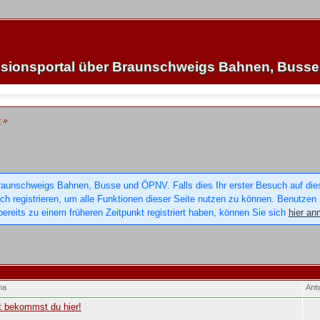
sionsportal über Braunschweigs Bahnen, Buss
s
»
raunschweigs Bahnen, Busse und ÖPNV. Falls dies Ihr erster Besuch auf dieser
sich registrieren, um alle Funktionen dieser Seite nutzen zu können. Benutzen
ereits zu einem früheren Zeitpunkt registriert haben, können Sie sich
hier an
ma
Ant
t bekommst du hier!