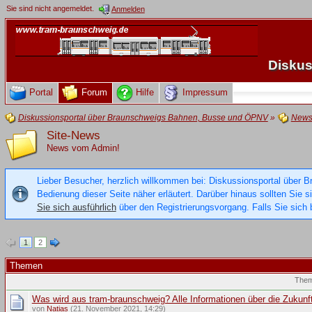
Sie sind nicht angemeldet.
Anmelden
Diskus
Portal
Forum
Hilfe
Impressum
Diskussionsportal über Braunschweigs Bahnen, Busse und ÖPNV
»
New
Site-News
News vom Admin!
Lieber Besucher, herzlich willkommen bei: Diskussionsportal über B
Bedienung dieser Seite näher erläutert. Darüber hinaus sollten Sie 
Sie sich ausführlich
über den Registrierungsvorgang. Falls Sie sich b
1
2
Themen
The
Was wird aus tram-braunschweig? Alle Informationen über die Zukunf
von
Natias
(21. November 2021, 14:29)