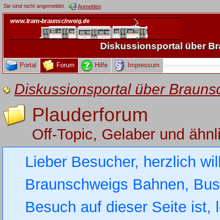
Sie sind nicht angemeldet.
Anmelden
Diskussionsportal über 
Portal
Forum
Hilfe
Impressum
Diskussionsportal über Brau
Plauderforum
Off-Topic, Gelaber und ähnl
Lieber Besucher, herzlich wi
Braunschweigs Bahnen, Busse
Besuch auf dieser Seite ist, 