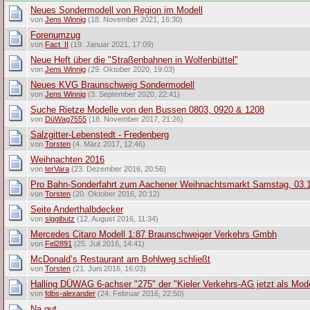
Neues Sondermodell von Region im Modell
von
Jens Winnig
(18. November 2021, 16:30)
Forenumzug
von
Fact_II
(19. Januar 2021, 17:09)
Neue Heft über die "Straßenbahnen in Wolfenbüttel"
von
Jens Winnig
(29. Oktober 2020, 19:03)
Neues KVG Braunschweig Sondermodell
von
Jens Winnig
(3. September 2020, 22:41)
Suche Rietze Modelle von den Bussen 0803, 0920 & 1208
von
DüWag7555
(18. November 2017, 21:26)
Salzgitter-Lebenstedt - Fredenberg
von
Torsten
(4. März 2017, 12:46)
Weihnachten 2016
von
terVara
(23. Dezember 2016, 20:56)
Pro Bahn-Sonderfahrt zum Aachener Weihnachtsmarkt Samstag, 03.
von
Torsten
(20. Oktober 2016, 20:12)
Seite Anderthalbdecker
von
siggibutz
(12. August 2016, 11:34)
Mercedes Citaro Modell 1:87 Braunschweiger Verkehrs Gmbh
von
Fel2891
(25. Juli 2016, 14:41)
McDonald’s Restaurant am Bohlweg schließt
von
Torsten
(21. Juni 2016, 16:03)
Halling DÜWAG 6-achser "275" der "Kieler Verkehrs-AG jetzt als Model
von
fdbs-alexander
(24. Februar 2016, 22:50)
Na gut, ...