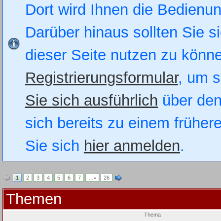
Dort wird Ihnen die Bedienung
Darüber hinaus sollten Sie si
dieser Seite nutzen zu könn
Registrierungsformular
, um s
Sie sich ausführlich
über den
sich bereits zu einem früher
Sie sich
hier anmelden
.
1
2
3
4
5
6
7
…
26
Themen
Thema