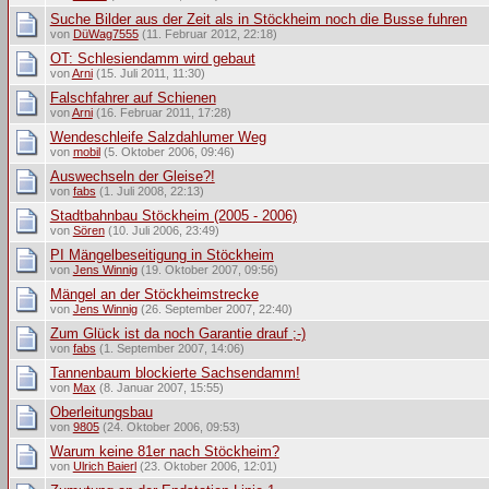
Suche Bilder aus der Zeit als in Stöckheim noch die Busse fuhren
von
DüWag7555
(11. Februar 2012, 22:18)
OT: Schlesiendamm wird gebaut
von
Arni
(15. Juli 2011, 11:30)
Falschfahrer auf Schienen
von
Arni
(16. Februar 2011, 17:28)
Wendeschleife Salzdahlumer Weg
von
mobil
(5. Oktober 2006, 09:46)
Auswechseln der Gleise?!
von
fabs
(1. Juli 2008, 22:13)
Stadtbahnbau Stöckheim (2005 - 2006)
von
Sören
(10. Juli 2006, 23:49)
PI Mängelbeseitigung in Stöckheim
von
Jens Winnig
(19. Oktober 2007, 09:56)
Mängel an der Stöckheimstrecke
von
Jens Winnig
(26. September 2007, 22:40)
Zum Glück ist da noch Garantie drauf ;-)
von
fabs
(1. September 2007, 14:06)
Tannenbaum blockierte Sachsendamm!
von
Max
(8. Januar 2007, 15:55)
Oberleitungsbau
von
9805
(24. Oktober 2006, 09:53)
Warum keine 81er nach Stöckheim?
von
Ulrich Baierl
(23. Oktober 2006, 12:01)