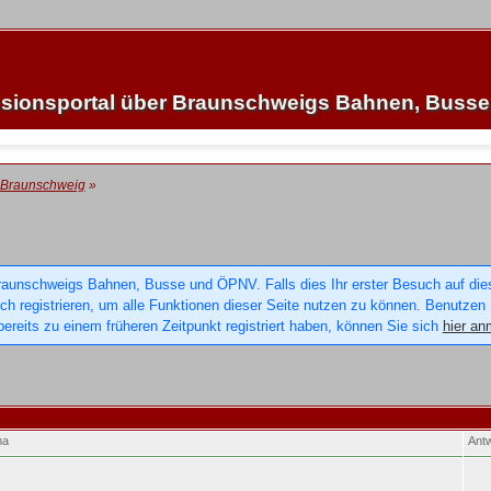
sionsportal über Braunschweigs Bahnen, Buss
 Braunschweig
»
raunschweigs Bahnen, Busse und ÖPNV. Falls dies Ihr erster Besuch auf dieser
sich registrieren, um alle Funktionen dieser Seite nutzen zu können. Benutzen
ereits zu einem früheren Zeitpunkt registriert haben, können Sie sich
hier an
ma
Ant