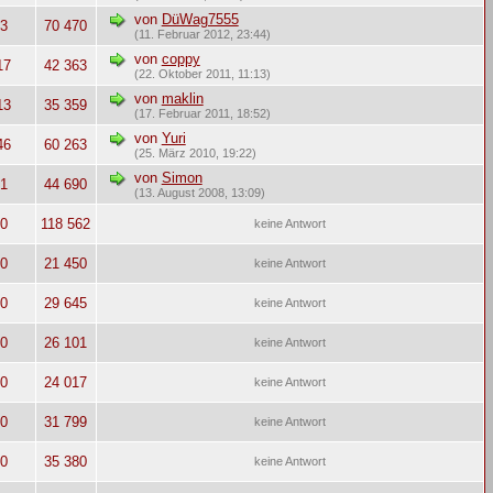
von
DüWag7555
3
70 470
(11. Februar 2012, 23:44)
von
coppy
17
42 363
(22. Oktober 2011, 11:13)
von
maklin
13
35 359
(17. Februar 2011, 18:52)
von
Yuri
46
60 263
(25. März 2010, 19:22)
von
Simon
1
44 690
(13. August 2008, 13:09)
0
118 562
keine Antwort
0
21 450
keine Antwort
0
29 645
keine Antwort
0
26 101
keine Antwort
0
24 017
keine Antwort
0
31 799
keine Antwort
0
35 380
keine Antwort