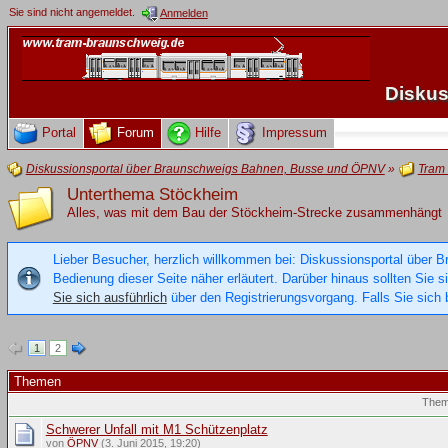
Sie sind nicht angemeldet.
Anmelden
Diskus
Portal
Forum
Hilfe
Impressum
Diskussionsportal über Braunschweigs Bahnen, Busse und ÖPNV
»
Tram
Unterthema Stöckheim
Alles, was mit dem Bau der Stöckheim-Strecke zusammenhängt
Lieber Besucher, herzlich willkommen bei: Diskussionsportal über B
Bedienung dieser Seite näher erläutert. Darüber hinaus sollten Sie 
Sie sich ausführlich
über den Registrierungsvorgang. Falls Sie sich b
1
2
Themen
The
Schwerer Unfall mit M1 Schützenplatz
von
ÖPNV
(3. Juni 2015, 19:20)