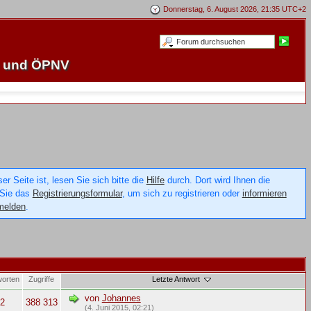
Donnerstag, 6. August 2026, 21:35 UTC+2
e und ÖPNV
 Seite ist, lesen Sie sich bitte die
Hilfe
durch. Dort wird Ihnen die
 Sie das
Registrierungsformular
, um sich zu registrieren oder
informieren
melden
.
worten
Zugriffe
Letzte Antwort
von
Johannes
2
388 313
(4. Juni 2015, 02:21)