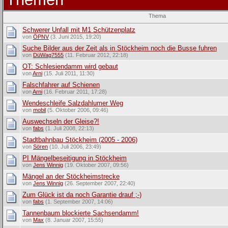
Thema
Schwerer Unfall mit M1 Schützenplatz
von
ÖPNV
(3. Juni 2015, 19:20)
Suche Bilder aus der Zeit als in Stöckheim noch die Busse fuhren
von
DüWag7555
(11. Februar 2012, 22:18)
OT: Schlesiendamm wird gebaut
von
Arni
(15. Juli 2011, 11:30)
Falschfahrer auf Schienen
von
Arni
(16. Februar 2011, 17:28)
Wendeschleife Salzdahlumer Weg
von
mobil
(5. Oktober 2006, 09:46)
Auswechseln der Gleise?!
von
fabs
(1. Juli 2008, 22:13)
Stadtbahnbau Stöckheim (2005 - 2006)
von
Sören
(10. Juli 2006, 23:49)
PI Mängelbeseitigung in Stöckheim
von
Jens Winnig
(19. Oktober 2007, 09:56)
Mängel an der Stöckheimstrecke
von
Jens Winnig
(26. September 2007, 22:40)
Zum Glück ist da noch Garantie drauf ;-)
von
fabs
(1. September 2007, 14:06)
Tannenbaum blockierte Sachsendamm!
von
Max
(8. Januar 2007, 15:55)