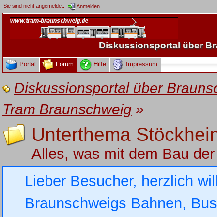
Sie sind nicht angemeldet.
Anmelden
Diskussionsportal über 
Portal
Forum
Hilfe
Impressum
Diskussionsportal über Brau
Tram Braunschweig
»
Unterthema Stöckhei
Alles, was mit dem Bau de
Lieber Besucher, herzlich wi
Braunschweigs Bahnen, Busse