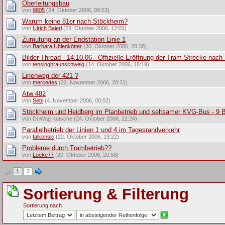
Oberleitungsbau
von
9805
(24. Oktober 2006, 09:53)
Warum keine 81er nach Stöckheim?
von
Ulrich Baierl
(23. Oktober 2006, 12:01)
Zumutung an der Endstation Linie 1
von
Barbara Uhlenkötter
(30. Oktober 2006, 20:38)
Bilder Thread - 14.10.06 - Offizielle Eröffnung der Tram-Strecke nac
von
tensingbraunschweig
(14. Oktober 2006, 18:19)
Linenweg der 421 ?
von
mercedes
(22. November 2006, 20:31)
Atw 482
von
Sebi
(4. November 2006, 00:52)
Stöckheim und Heidberg im Planbetrieb und seltsamer KVG-Bus - 9 Bi
von DüWag Kutsche (24. Oktober 2006, 22:24)
Parallelbetrieb der Linien 1 und 4 im Tagesrandverkehr
von
falkenski
(22. Oktober 2006, 13:22)
Probleme durch Trambetrieb??
von
Loeke77
(20. Oktober 2006, 20:58)
1
2
Sortierung & Filterung
Sortierung nach