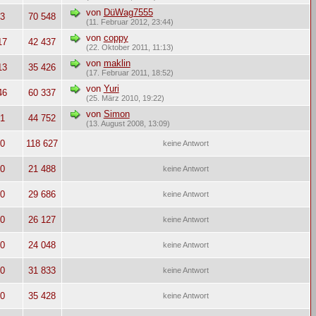
von
DüWag7555
3
70 548
(11. Februar 2012, 23:44)
von
coppy
17
42 437
(22. Oktober 2011, 11:13)
von
maklin
13
35 426
(17. Februar 2011, 18:52)
von
Yuri
46
60 337
(25. März 2010, 19:22)
von
Simon
1
44 752
(13. August 2008, 13:09)
0
118 627
keine Antwort
0
21 488
keine Antwort
0
29 686
keine Antwort
0
26 127
keine Antwort
0
24 048
keine Antwort
0
31 833
keine Antwort
0
35 428
keine Antwort