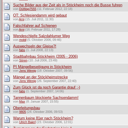
Suche Bilder aus der Zeit als in Stöckheim noch die Busse fuhren
von
DüWag7555
(11. Februar 2012, 22:18)
OT: Schlesiendamm wird gebaut
von
Arni
(15. Juli 2011, 11:30)
Falschfahrer auf Schienen
von
Arni
(16. Februar 2011, 17:28)
Wendeschleife Salzdahlumer Weg
von
mobil
(5. Oktober 2006, 09:46)
Auswechseln der Gleise?!
von
fabs
(1. Juli 2008, 22:13)
Stadtbahnbau Stöckheim (2005 - 2006)
von
Sören
(10. Juli 2006, 23:49)
PI Mängelbeseitigung in Stöckheim
von
Jens Winnig
(19. Oktober 2007, 09:56)
Mängel an der Stöckheimstrecke
von
Jens Winnig
(26. September 2007, 22:40)
Zum Glück ist da noch Garantie drauf ;-)
von
fabs
(1. September 2007, 14:06)
Tannenbaum blockierte Sachsendamm!
von
Max
(8. Januar 2007, 15:55)
Oberleitungsbau
von
9805
(24. Oktober 2006, 09:53)
Warum keine 81er nach Stöckheim?
von
Ulrich Baierl
(23. Oktober 2006, 12:01)