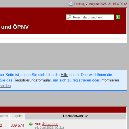
Freitag, 7. August 2026, 21:16 UTC+2
e und ÖPNV
 Seite ist, lesen Sie sich bitte die
Hilfe
durch. Dort wird Ihnen die
 Sie das
Registrierungsformular
, um sich zu registrieren oder
informieren
melden
.
worten
Zugriffe
Letzte Antwort
von
Johannes
2
389 574
(4. Juni 2015, 02:21)