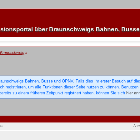
sionsportal über Braunschweigs Bahnen, Buss
 Braunschweig
»
raunschweigs Bahnen, Busse und ÖPNV. Falls dies Ihr erster Besuch auf dieser
sich registrieren, um alle Funktionen dieser Seite nutzen zu können. Benutzen
ereits zu einem früheren Zeitpunkt registriert haben, können Sie sich
hier an
ma
Ant