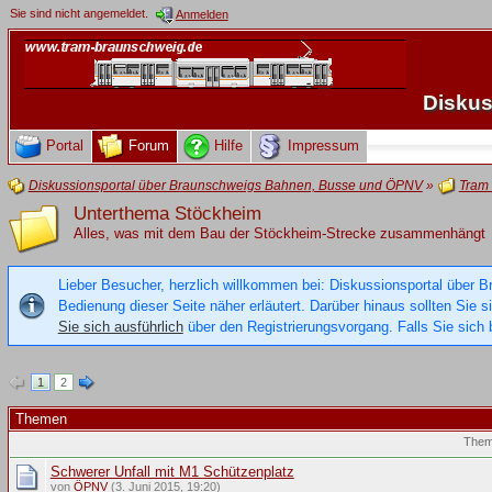
Sie sind nicht angemeldet.
Anmelden
Diskus
Portal
Forum
Hilfe
Impressum
Diskussionsportal über Braunschweigs Bahnen, Busse und ÖPNV
»
Tram
Unterthema Stöckheim
Alles, was mit dem Bau der Stöckheim-Strecke zusammenhängt
Lieber Besucher, herzlich willkommen bei: Diskussionsportal über B
Bedienung dieser Seite näher erläutert. Darüber hinaus sollten Sie 
Sie sich ausführlich
über den Registrierungsvorgang. Falls Sie sich b
1
2
Themen
The
Schwerer Unfall mit M1 Schützenplatz
von
ÖPNV
(3. Juni 2015, 19:20)