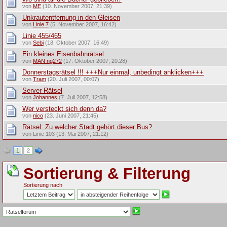
von
ME
(10. November 2007, 21:39)
Unkrautentfernung in den Gleisen
von
Linie 7
(5. November 2007, 16:42)
Linie 455/465
von
Sebi
(18. Oktober 2007, 16:49)
Ein kleines Eisenbahnrätsel
von
MAN ng272
(17. Oktober 2007, 20:28)
Donnerstagsrätsel !!! +++Nur einmal, unbedingt anklicken+++
von
Tram
(20. Juli 2007, 00:07)
Server-Rätsel
von
Johannes
(7. Juli 2007, 12:58)
Wer versteckt sich denn da?
von
nico
(23. Juni 2007, 21:45)
Rätsel: Zu welcher Stadt gehört dieser Bus?
von Linie 103 (13. Mai 2007, 21:12)
1
2
Sortierung & Filterung
Sortierung nach