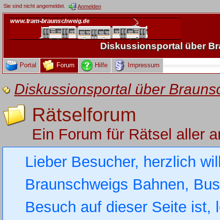
Sie sind nicht angemeldet.
Anmelden
Diskussionsportal über 
Portal
Forum
Hilfe
Impressum
Diskussionsportal über Brau
Rätselforum
Ein Forum für Rätsel aller ar
Lieber Besucher, herzlich wi
Braunschweigs Bahnen, Busse
Besuch auf dieser Seite ist, 