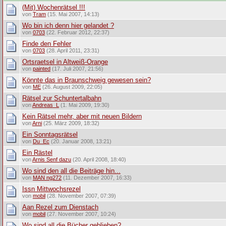
(Mit) Wochenrätsel !!!
von
Tram
(15. Mai 2007, 14:13)
Wo bin ich denn hier gelandet ?
von
0703
(22. Februar 2012, 22:37)
Finde den Fehler
von
0703
(28. April 2011, 23:31)
Ortsraetsel in Altweiß-Orange
von
painted
(17. Juli 2007, 21:56)
Könnte das in Braunschweig gewesen sein?
von
ME
(26. August 2009, 22:05)
Rätsel zur Schuntertalbahn
von
Andreas_L
(1. Mai 2009, 19:30)
Kein Rätsel mehr, aber mit neuen Bildern
von
Arni
(25. März 2009, 18:32)
Ein Sonntagsrätsel
von
Du_Ec
(20. Januar 2008, 13:21)
Ein Rästel
von
Arnis Senf dazu
(20. April 2008, 18:40)
Wo sind den all die Beiträge hin...
von
MAN ng272
(11. Dezember 2007, 16:33)
Issn Mittwochsrezel
von
mobil
(28. November 2007, 07:39)
Aan Rezel zum Dienstach
von
mobil
(27. November 2007, 10:24)
Wo sind all die Bücher geblieben?