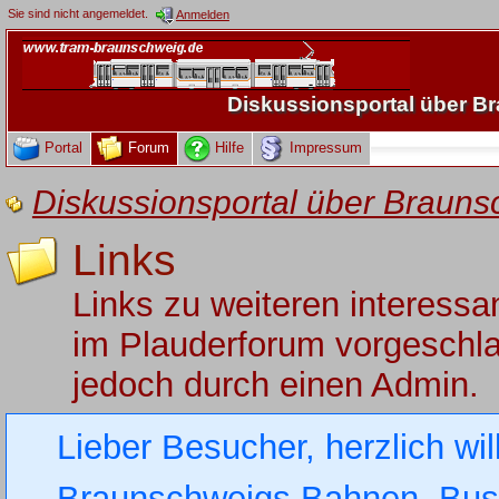
Sie sind nicht angemeldet.
Anmelden
Diskussionsportal über 
Portal
Forum
Hilfe
Impressum
Diskussionsportal über Brau
Links
Links zu weiteren interess
im Plauderforum vorgeschlag
jedoch durch einen Admin.
Lieber Besucher, herzlich wi
Braunschweigs Bahnen, Busse