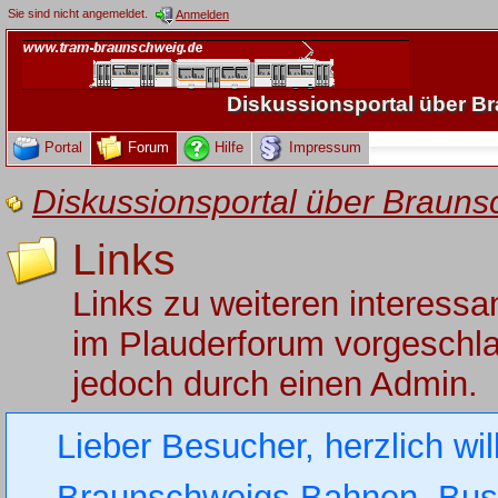
Sie sind nicht angemeldet.
Anmelden
Diskussionsportal über 
Portal
Forum
Hilfe
Impressum
Diskussionsportal über Brau
Links
Links zu weiteren interess
im Plauderforum vorgeschlag
jedoch durch einen Admin.
Lieber Besucher, herzlich wi
Braunschweigs Bahnen, Busse