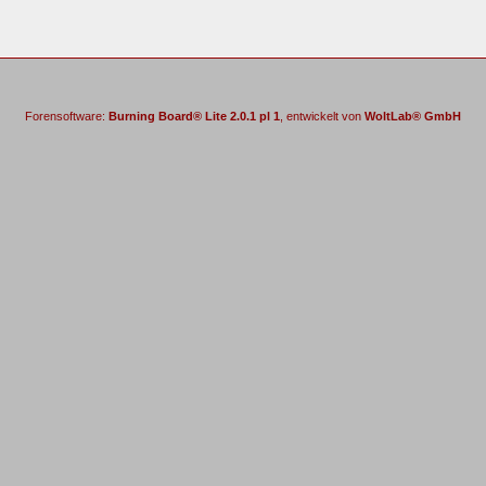
Forensoftware:
Burning Board® Lite 2.0.1 pl 1
, entwickelt von
WoltLab® GmbH