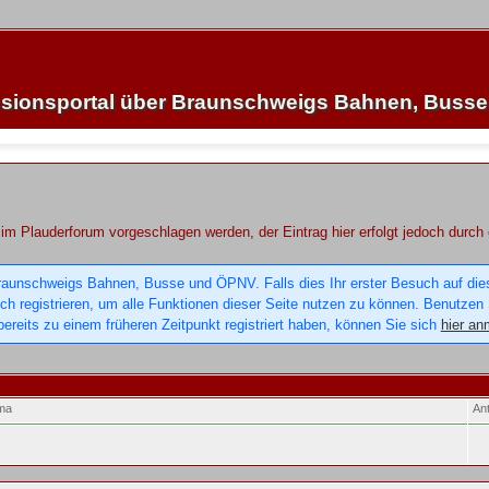
sionsportal über Braunschweigs Bahnen, Buss
im Plauderforum vorgeschlagen werden, der Eintrag hier erfolgt jedoch durch
raunschweigs Bahnen, Busse und ÖPNV. Falls dies Ihr erster Besuch auf dieser
sich registrieren, um alle Funktionen dieser Seite nutzen zu können. Benutzen
ereits zu einem früheren Zeitpunkt registriert haben, können Sie sich
hier an
ma
An