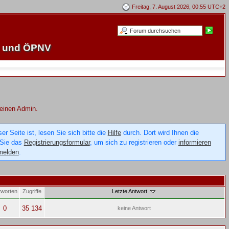
Freitag, 7. August 2026, 00:55 UTC+2
e und ÖPNV
 einen Admin.
 Seite ist, lesen Sie sich bitte die
Hilfe
durch. Dort wird Ihnen die
 Sie das
Registrierungsformular
, um sich zu registrieren oder
informieren
melden
.
tworten
Zugriffe
Letzte Antwort
0
35 134
keine Antwort