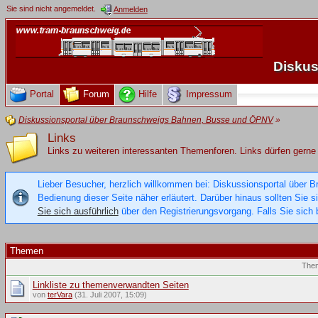
Sie sind nicht angemeldet.
Anmelden
Diskus
Portal
Forum
Hilfe
Impressum
Diskussionsportal über Braunschweigs Bahnen, Busse und ÖPNV
»
Links
Links zu weiteren interessanten Themenforen. Links dürfen gerne 
Lieber Besucher, herzlich willkommen bei: Diskussionsportal über B
Bedienung dieser Seite näher erläutert. Darüber hinaus sollten Sie 
Sie sich ausführlich
über den Registrierungsvorgang. Falls Sie sich b
Themen
The
Linkliste zu themenverwandten Seiten
von
terVara
(31. Juli 2007, 15:09)