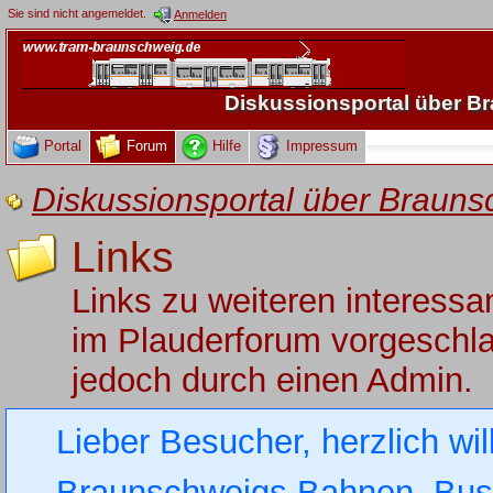
Sie sind nicht angemeldet.
Anmelden
Diskussionsportal über 
Portal
Forum
Hilfe
Impressum
Diskussionsportal über Brau
Links
Links zu weiteren interess
im Plauderforum vorgeschlag
jedoch durch einen Admin.
Lieber Besucher, herzlich wi
Braunschweigs Bahnen, Busse