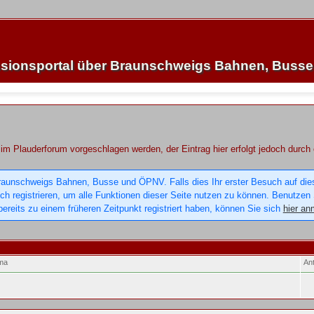
sionsportal über Braunschweigs Bahnen, Buss
im Plauderforum vorgeschlagen werden, der Eintrag hier erfolgt jedoch durch
raunschweigs Bahnen, Busse und ÖPNV. Falls dies Ihr erster Besuch auf dieser
sich registrieren, um alle Funktionen dieser Seite nutzen zu können. Benutzen
ereits zu einem früheren Zeitpunkt registriert haben, können Sie sich
hier an
ma
An