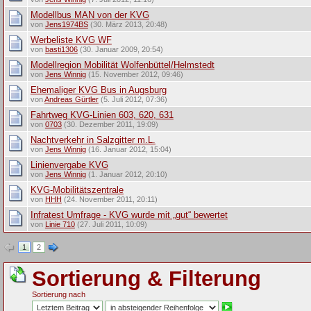
Modellbus MAN von der KVG
von
Jens1974BS
(30. März 2013, 20:48)
Werbeliste KVG WF
von
basti1306
(30. Januar 2009, 20:54)
Modellregion Mobilität Wolfenbüttel/Helmstedt
von
Jens Winnig
(15. November 2012, 09:46)
Ehemaliger KVG Bus in Augsburg
von
Andreas Gürtler
(5. Juli 2012, 07:36)
Fahrtweg KVG-Linien 603, 620, 631
von
0703
(30. Dezember 2011, 19:09)
Nachtverkehr in Salzgitter m.L.
von
Jens Winnig
(16. Januar 2012, 15:04)
Linienvergabe KVG
von
Jens Winnig
(1. Januar 2012, 20:10)
KVG-Mobilitätszentrale
von
HHH
(24. November 2011, 20:11)
Infratest Umfrage - KVG wurde mit „gut“ bewertet
von
Linie 710
(27. Juli 2011, 10:09)
1
2
Sortierung & Filterung
Sortierung nach