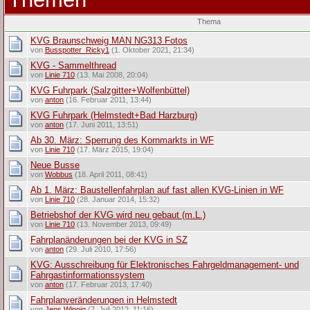
Thema
KVG Braunschweig MAN NG313 Fotos
von
Busspotter_Ricky1
(1. Oktober 2021, 21:34)
KVG - Sammelthread
von
Linie 710
(13. Mai 2008, 20:04)
KVG Fuhrpark (Salzgitter+Wolfenbüttel)
von
anton
(16. Februar 2011, 13:44)
KVG Fuhrpark (Helmstedt+Bad Harzburg)
von
anton
(17. Juni 2011, 13:51)
Ab 30. März: Sperrung des Kornmarkts in WF
von
Linie 710
(17. März 2015, 19:04)
Neue Busse
von
Wobbus
(18. April 2011, 08:41)
Ab 1. März: Baustellenfahrplan auf fast allen KVG-Linien in WF
von
Linie 710
(28. Januar 2014, 15:32)
Betriebshof der KVG wird neu gebaut (m.L.)
von
Linie 710
(13. November 2013, 09:49)
Fahrplanänderungen bei der KVG in SZ
von
anton
(29. Juli 2010, 17:56)
KVG: Ausschreibung für Elektronisches Fahrgeldmanagement- und
Fahrgastinformationssystem
von
anton
(17. Februar 2013, 17:40)
Fahrplanveränderungen in Helmstedt
von
Jens Winnig
(7. Juli 2012, 11:16)