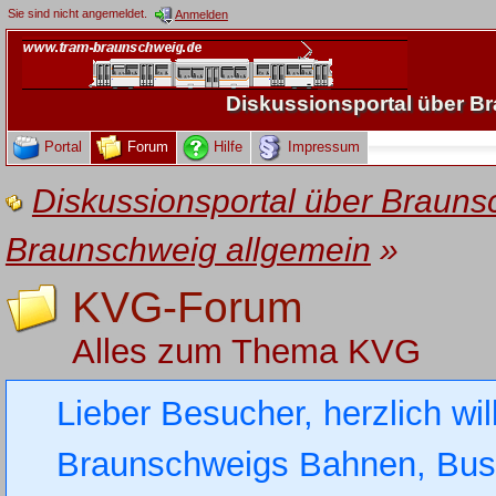
Sie sind nicht angemeldet.
Anmelden
Diskussionsportal über 
Portal
Forum
Hilfe
Impressum
Diskussionsportal über Brau
Braunschweig allgemein
»
KVG-Forum
Alles zum Thema KVG
Lieber Besucher, herzlich wi
Braunschweigs Bahnen, Busse