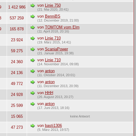
von
Linie 750
9
1 412 986
(21. Mai 2020, 20:41)
von
BenniBS
3
537 259
(12. Dezember 2019, 21:00)
von
TOMTOM vom Elm
9
165 878
(11. April 2018, 20:16)
von
Linie 710
23 924
(19. März 2015, 14:41)
von
ScaniaPower
7
59 275
(21. Januar 2015, 19:38)
von
Linie 710
24 360
(14. November 2014, 09:08)
von
anton
24 136
(11. Oktober 2014, 20:01)
von
anton
4
49 772
(11. Dezember 2013, 20:39)
von
HHH
24 928
(26. August 2013, 20:27)
von
anton
25 599
(17. Juni 2013, 18:16)
15 065
keine Antwort
von
basti1306
4
47 273
(5. März 2013, 19:57)