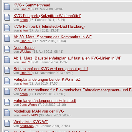
KVG - Sammelthread
von
Linie 710
(13. Mai 2008, 20:04)
KVG Fuhrpark (Salzgitter+Wolfenbüttel)
von
anton
(16. Februar 2011, 13:44)
KVG Fuhrpark (Helmstedt+Bad Harzburg)
von
anton
(17. Juni 2011, 13:51)
Ab 30. März: Sperrung des Kornmarkts in WF
von
Linie 710
(17. März 2015, 19:04)
Neue Busse
von
Wobbus
(18. April 2011, 08:41)
Ab 1. März: Baustellenfahrplan auf fast allen KVG-Linien in WF
von
Linie 710
(28. Januar 2014, 15:32)
Betriebshof der KVG wird neu gebaut (m.L.)
von
Linie 710
(13. November 2013, 09:49)
Fahrplanänderungen bei der KVG in SZ
von
anton
(29. Juli 2010, 17:56)
KVG: Ausschreibung für Elektronisches Fahrgeldmanagement- und F
von
anton
(17. Februar 2013, 17:40)
Fahrplanveränderungen in Helmstedt
von
Jens Winnig
(7. Juli 2012, 11:16)
Modellbus MAN von der KVG
von
Jens1974BS
(30. März 2013, 20:48)
Werbeliste KVG WF
von
basti1306
(30. Januar 2009, 20:54)