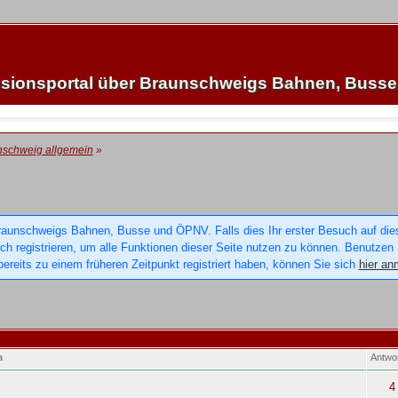
sionsportal über Braunschweigs Bahnen, Buss
nschweig allgemein
»
raunschweigs Bahnen, Busse und ÖPNV. Falls dies Ihr erster Besuch auf dieser
sich registrieren, um alle Funktionen dieser Seite nutzen zu können. Benutzen
ereits zu einem früheren Zeitpunkt registriert haben, können Sie sich
hier an
a
Antwo
4