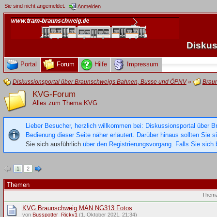
Sie sind nicht angemeldet.
Anmelden
Diskus
Portal
Forum
Hilfe
Impressum
Diskussionsportal über Braunschweigs Bahnen, Busse und ÖPNV
»
Brau
KVG-Forum
Alles zum Thema KVG
Lieber Besucher, herzlich willkommen bei: Diskussionsportal über B
Bedienung dieser Seite näher erläutert. Darüber hinaus sollten Sie 
Sie sich ausführlich
über den Registrierungsvorgang. Falls Sie sich b
1
2
Themen
Them
KVG Braunschweig MAN NG313 Fotos
von
Busspotter_Ricky1
(1. Oktober 2021, 21:34)