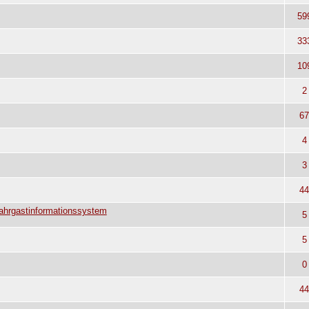
59
33
10
2
6
4
3
4
ahrgastinformationssystem
5
5
0
4