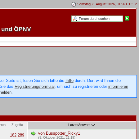
Samstag, 8. August 2026, 01:56 UTC+2
e und ÖPNV
 Seite ist, lesen Sie sich bitte die
Hilfe
durch. Dort wird Ihnen die
 Sie das
Registrierungsformular
, um sich zu registrieren oder
informieren
melden
.
rten
Zugriffe
Letzte Antwort
von
Busspotter_Ricky1
182 289
(9. Oktober 2021, 21:19)