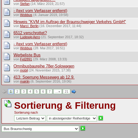
von
Stefan
(14. März 2019, 21:57)
- (text vom Verfasser entfernt)
von
Wobbus
(4. Januar 2019, 19:58)
Hinweis "KVM im Auftrag der Braunschweiger Verkehrs GmbH"
von
Marci_Berlin
(16. Dezember 2017, 11:44)
6512 verschrottet?
von
Ludewig Aero
(21. September 2017, 18:32)
- (text vom Verfasser entfernt)
von
Wobbus
(28. Mai 2017, 16:51)
Werbeliste Bus
von
Fel2891
(29. März 2008, 13:33)
Omnibusbaureihe 78er-Solowagen
von
mobil
(24. November 2015, 17:38)
413: Sperrung Messeweg ab 12.9.
von
maklin
(6. September 2016, 19:06)
1
2
3
4
5
6
7
…
21
Sortierung & Filterung
Sortierung nach