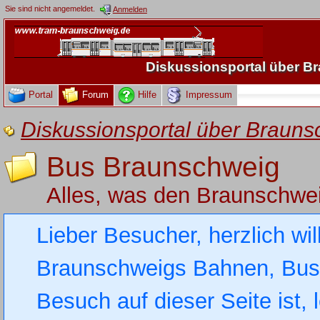
Sie sind nicht angemeldet.
Anmelden
Diskussionsportal über 
Portal
Forum
Hilfe
Impressum
Diskussionsportal über Brau
Bus Braunschweig
Alles, was den Braunschwe
Lieber Besucher, herzlich wi
Braunschweigs Bahnen, Busse
Besuch auf dieser Seite ist, 