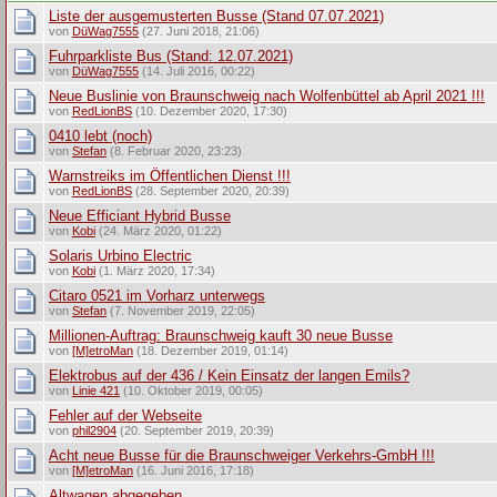
Liste der ausgemusterten Busse (Stand 07.07.2021)
von
DüWag7555
(27. Juni 2018, 21:06)
Fuhrparkliste Bus (Stand: 12.07.2021)
von
DüWag7555
(14. Juli 2016, 00:22)
Neue Buslinie von Braunschweig nach Wolfenbüttel ab April 2021 !!!
von
RedLionBS
(10. Dezember 2020, 17:30)
0410 lebt (noch)
von
Stefan
(8. Februar 2020, 23:23)
Warnstreiks im Öffentlichen Dienst !!!
von
RedLionBS
(28. September 2020, 20:39)
Neue Efficiant Hybrid Busse
von
Kobi
(24. März 2020, 01:22)
Solaris Urbino Electric
von
Kobi
(1. März 2020, 17:34)
Citaro 0521 im Vorharz unterwegs
von
Stefan
(7. November 2019, 22:05)
Millionen-Auftrag: Braunschweig kauft 30 neue Busse
von
[M]etroMan
(18. Dezember 2019, 01:14)
Elektrobus auf der 436 / Kein Einsatz der langen Emils?
von
Linie 421
(10. Oktober 2019, 00:05)
Fehler auf der Webseite
von
phil2904
(20. September 2019, 20:39)
Acht neue Busse für die Braunschweiger Verkehrs-GmbH !!!
von
[M]etroMan
(16. Juni 2016, 17:18)
Altwagen abgegeben....