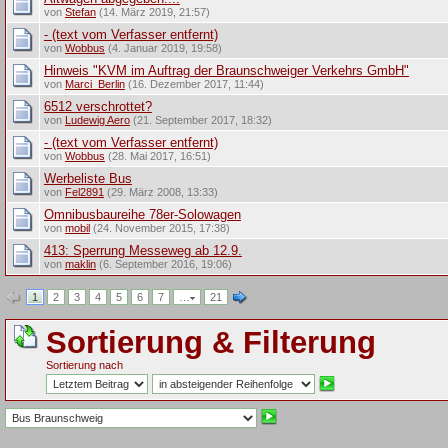
von
Stefan
(14. März 2019, 21:57)
- (text vom Verfasser entfernt)
von
Wobbus
(4. Januar 2019, 19:58)
Hinweis "KVM im Auftrag der Braunschweiger Verkehrs GmbH"
von
Marci_Berlin
(16. Dezember 2017, 11:44)
6512 verschrottet?
von
Ludewig Aero
(21. September 2017, 18:32)
- (text vom Verfasser entfernt)
von
Wobbus
(28. Mai 2017, 16:51)
Werbeliste Bus
von
Fel2891
(29. März 2008, 13:33)
Omnibusbaureihe 78er-Solowagen
von
mobil
(24. November 2015, 17:38)
413: Sperrung Messeweg ab 12.9.
von
maklin
(6. September 2016, 19:06)
1
2
3
4
5
6
7
…
21
Sortierung & Filterung
Sortierung nach