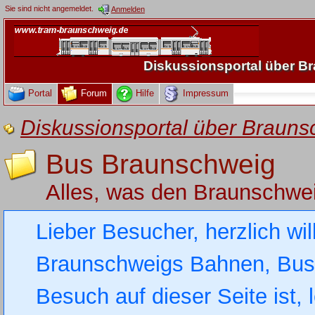
Sie sind nicht angemeldet.
Anmelden
Diskussionsportal über 
Portal
Forum
Hilfe
Impressum
Diskussionsportal über Brau
Bus Braunschweig
Alles, was den Braunschwe
Lieber Besucher, herzlich wi
Braunschweigs Bahnen, Busse
Besuch auf dieser Seite ist, 