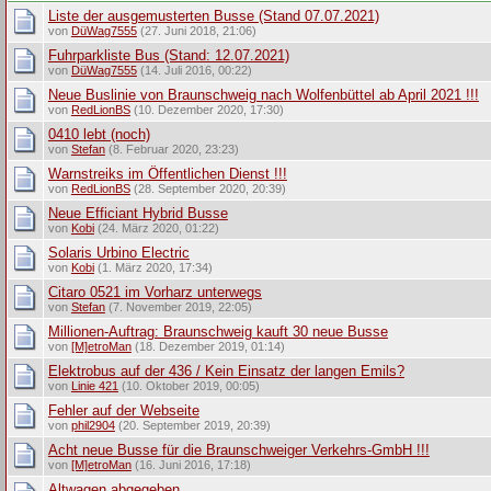
Liste der ausgemusterten Busse (Stand 07.07.2021)
von
DüWag7555
(27. Juni 2018, 21:06)
Fuhrparkliste Bus (Stand: 12.07.2021)
von
DüWag7555
(14. Juli 2016, 00:22)
Neue Buslinie von Braunschweig nach Wolfenbüttel ab April 2021 !!!
von
RedLionBS
(10. Dezember 2020, 17:30)
0410 lebt (noch)
von
Stefan
(8. Februar 2020, 23:23)
Warnstreiks im Öffentlichen Dienst !!!
von
RedLionBS
(28. September 2020, 20:39)
Neue Efficiant Hybrid Busse
von
Kobi
(24. März 2020, 01:22)
Solaris Urbino Electric
von
Kobi
(1. März 2020, 17:34)
Citaro 0521 im Vorharz unterwegs
von
Stefan
(7. November 2019, 22:05)
Millionen-Auftrag: Braunschweig kauft 30 neue Busse
von
[M]etroMan
(18. Dezember 2019, 01:14)
Elektrobus auf der 436 / Kein Einsatz der langen Emils?
von
Linie 421
(10. Oktober 2019, 00:05)
Fehler auf der Webseite
von
phil2904
(20. September 2019, 20:39)
Acht neue Busse für die Braunschweiger Verkehrs-GmbH !!!
von
[M]etroMan
(16. Juni 2016, 17:18)
Altwagen abgegeben....