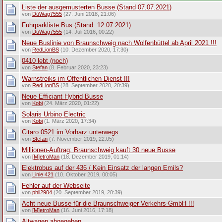
Liste der ausgemusterten Busse (Stand 07.07.2021)
von
DüWag7555
(27. Juni 2018, 21:06)
Fuhrparkliste Bus (Stand: 12.07.2021)
von
DüWag7555
(14. Juli 2016, 00:22)
Neue Buslinie von Braunschweig nach Wolfenbüttel ab April 2021 !!!
von
RedLionBS
(10. Dezember 2020, 17:30)
0410 lebt (noch)
von
Stefan
(8. Februar 2020, 23:23)
Warnstreiks im Öffentlichen Dienst !!!
von
RedLionBS
(28. September 2020, 20:39)
Neue Efficiant Hybrid Busse
von
Kobi
(24. März 2020, 01:22)
Solaris Urbino Electric
von
Kobi
(1. März 2020, 17:34)
Citaro 0521 im Vorharz unterwegs
von
Stefan
(7. November 2019, 22:05)
Millionen-Auftrag: Braunschweig kauft 30 neue Busse
von
[M]etroMan
(18. Dezember 2019, 01:14)
Elektrobus auf der 436 / Kein Einsatz der langen Emils?
von
Linie 421
(10. Oktober 2019, 00:05)
Fehler auf der Webseite
von
phil2904
(20. September 2019, 20:39)
Acht neue Busse für die Braunschweiger Verkehrs-GmbH !!!
von
[M]etroMan
(16. Juni 2016, 17:18)
Altwagen abgegeben....