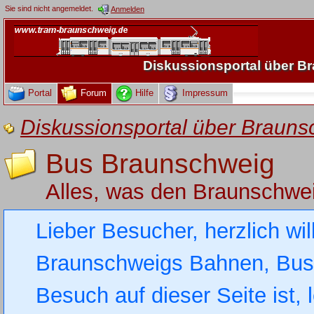
Sie sind nicht angemeldet.
Anmelden
Diskussionsportal über 
Portal
Forum
Hilfe
Impressum
Diskussionsportal über Brau
Bus Braunschweig
Alles, was den Braunschwe
Lieber Besucher, herzlich wi
Braunschweigs Bahnen, Busse
Besuch auf dieser Seite ist, 