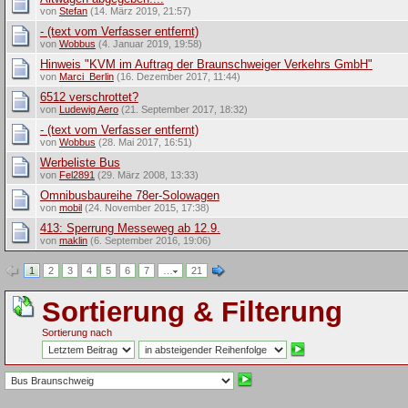
von
Stefan
(14. März 2019, 21:57)
- (text vom Verfasser entfernt)
von
Wobbus
(4. Januar 2019, 19:58)
Hinweis "KVM im Auftrag der Braunschweiger Verkehrs GmbH"
von
Marci_Berlin
(16. Dezember 2017, 11:44)
6512 verschrottet?
von
Ludewig Aero
(21. September 2017, 18:32)
- (text vom Verfasser entfernt)
von
Wobbus
(28. Mai 2017, 16:51)
Werbeliste Bus
von
Fel2891
(29. März 2008, 13:33)
Omnibusbaureihe 78er-Solowagen
von
mobil
(24. November 2015, 17:38)
413: Sperrung Messeweg ab 12.9.
von
maklin
(6. September 2016, 19:06)
1
2
3
4
5
6
7
…
21
Sortierung & Filterung
Sortierung nach