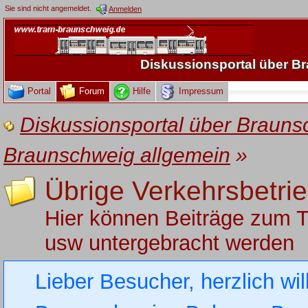
Sie sind nicht angemeldet.
Anmelden
Diskussionsportal über 
Portal
Forum
Hilfe
Impressum
Diskussionsportal über Brau
Braunschweig allgemein
»
Übrige Verkehrsbetri
Hier können Beiträge zum 
usw untergebracht werden
Lieber Besucher, herzlich wi