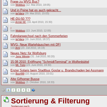
Frage zu WVG Bus?
von
Wobbus
(12. Mai 2010, 18:05)
Und in Peine hat es auch gekracht...
von
terVara
(29. Mai 2010, 15:03)
HE-DU-50 ???
von
Armin-W-
(16. April 2010, 15:30)
-
von
Wobbus
(13. Juni 2010, 12:05)
Fahrplanwechsel nach den Sommerferien
von
terVara
(19. Juni 2010, 18:37)
WVG: Neue Wartehäuschen mit DFI
von
Arni
(23. Juli 2010, 16:19)
Neues Netz für Wolfsburg
von
Jens Winnig
(31. Juli 2010, 00:20)
15.08.2010: Eröffnung "SchmidtTerminal" in Wolfenbüttel
von
Mr. Ticki
(23. Juni 2010, 19:30)
Erster Solaris beim Stadtbus Goslar u. Brandschaden bei Assmann
von
Bus499
(10. August 2010, 15:01)
Alte Gifhorner Busse
von
Wobbus
(3. Oktober 2010, 18:33)
1
2
3
4
5
Sortierung & Filterung
Sortierung nach