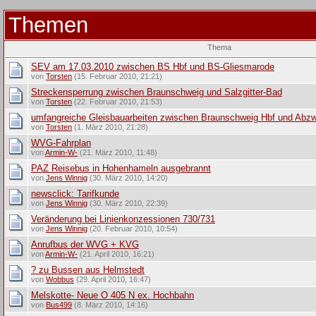
Themen
Thema
SEV am 17.03.2010 zwischen BS Hbf und BS-Gliesmarode
von
Torsten
(15. Februar 2010, 21:21)
Streckensperrung zwischen Braunschweig und Salzgitter-Bad
von
Torsten
(22. Februar 2010, 21:53)
umfangreiche Gleisbauarbeiten zwischen Braunschweig Hbf und Abzw.
von
Torsten
(1. März 2010, 21:28)
WVG-Fahrplan
von
Armin-W-
(21. März 2010, 11:48)
PAZ Reisebus in Hohenhameln ausgebrannt
von
Jens Winnig
(30. März 2010, 14:20)
newsclick: Tarifkunde
von
Jens Winnig
(30. März 2010, 22:39)
Veränderung bei Linienkonzessionen 730/731
von
Jens Winnig
(20. Februar 2010, 10:54)
Anrufbus der WVG + KVG
von
Armin-W-
(21. April 2010, 16:21)
? zu Bussen aus Helmstedt
von
Wobbus
(29. April 2010, 16:47)
Melskotte- Neue O 405 N ex. Hochbahn
von
Bus499
(8. März 2010, 14:16)