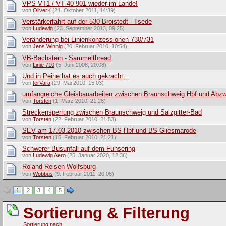
VPS VT1 / VT 40 901 wieder im Lande!
von
OliverK
(21. Oktober 2011, 14:39)
Verstärkerfahrt auf der 530 Broistedt - Ilsede
von
Ludewig
(23. September 2013, 09:25)
Veränderung bei Linienkonzessionen 730/731
von
Jens Winnig
(20. Februar 2010, 10:54)
VB-Bachstein - Sammelthread
von
Linie 710
(5. Juni 2008, 20:08)
Und in Peine hat es auch gekracht...
von
terVara
(29. Mai 2010, 15:03)
umfangreiche Gleisbauarbeiten zwischen Braunschweig Hbf und Abzw.
von
Torsten
(1. März 2010, 21:28)
Streckensperrung zwischen Braunschweig und Salzgitter-Bad
von
Torsten
(22. Februar 2010, 21:53)
SEV am 17.03.2010 zwischen BS Hbf und BS-Gliesmarode
von
Torsten
(15. Februar 2010, 21:21)
Schwerer Busunfall auf dem Fuhsering
von
Ludewig Aero
(25. Januar 2020, 12:36)
Roland Reisen Wolfsburg
von
Wobbus
(9. Februar 2011, 20:08)
1
2
3
4
5
Sortierung & Filterung
Sortierung nach