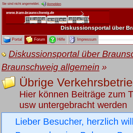
Sie sind nicht angemeldet.
Anmelden
Diskussionsportal über 
Portal
Forum
Hilfe
Impressum
Diskussionsportal über Brau
Braunschweig allgemein
»
Übrige Verkehrsbetri
Hier können Beiträge zum 
usw untergebracht werden
Lieber Besucher, herzlich wi