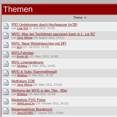
Themen
Thema
[PE] Umleitungen durch Hochwasser (m7B)
von
Linie 524
(3. Juni 2013, 19:34)
WVG: Was bei Testfahrten passieren kann m.L. zur BZ
von
Jens Winnig
(28. August 2012, 14:21)
WVG: Neue Wartehäuschen mit DFI
von
Arni
(23. Juli 2010, 16:19)
WVG-Fahrplan
von
Armin-W-
(21. März 2010, 11:48)
WVG Linienänderung
von
Wobbus
(3. März 2011, 14:05)
WVG & Subs (Sammelthread)
von
Wobbus
(4. Mai 2011, 16:19)
Wolfsburg ZOB
von
Jens Winnig
(25. März 2011, 23:04)
Werbung der WVG in den 70er - 80er
von
Wobbus
(16. April 2011, 14:30)
Werbeliste PVG Peine
von
MANLionsCity
(29. Oktober 2011, 16:33)
Wagenparkliste Mundstock
von
Jens1974BS
(7. Januar 2011, 23:44)