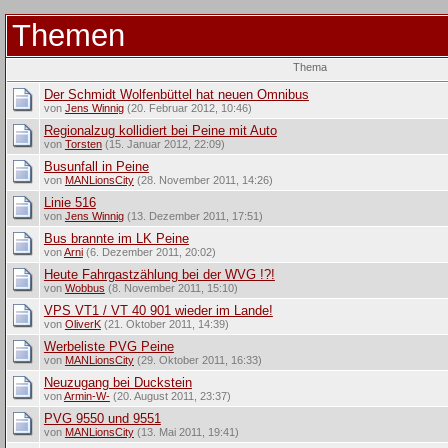
Themen
Thema
Der Schmidt Wolfenbüttel hat neuen Omnibus
von
Jens Winnig
(20. Februar 2012, 10:46)
Regionalzug kollidiert bei Peine mit Auto
von
Torsten
(15. Januar 2012, 22:09)
Busunfall in Peine
von
MANLionsCity
(28. November 2011, 14:26)
Linie 516
von
Jens Winnig
(13. Dezember 2011, 17:51)
Bus brannte im LK Peine
von
Arni
(6. Dezember 2011, 20:02)
Heute Fahrgastzählung bei der WVG !?!
von
Wobbus
(8. November 2011, 15:10)
VPS VT1 / VT 40 901 wieder im Lande!
von
OliverK
(21. Oktober 2011, 14:39)
Werbeliste PVG Peine
von
MANLionsCity
(29. Oktober 2011, 16:33)
Neuzugang bei Duckstein
von
Armin-W-
(20. August 2011, 23:37)
PVG 9550 und 9551
von
MANLionsCity
(13. Mai 2011, 19:41)