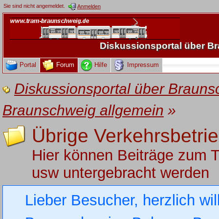
Sie sind nicht angemeldet.
Anmelden
Diskussionsportal über 
Portal
Forum
Hilfe
Impressum
Diskussionsportal über Brau
Braunschweig allgemein
»
Übrige Verkehrsbetri
Hier können Beiträge zum 
usw untergebracht werden
Lieber Besucher, herzlich wi