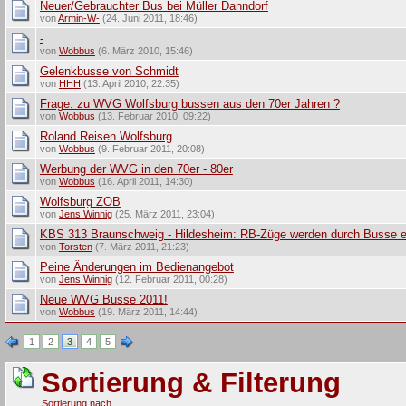
Neuer/Gebrauchter Bus bei Müller Danndorf
von
Armin-W-
(24. Juni 2011, 18:46)
-
von
Wobbus
(6. März 2010, 15:46)
Gelenkbusse von Schmidt
von
HHH
(13. April 2010, 22:35)
Frage: zu WVG Wolfsburg bussen aus den 70er Jahren ?
von
Wobbus
(13. Februar 2010, 09:22)
Roland Reisen Wolfsburg
von
Wobbus
(9. Februar 2011, 20:08)
Werbung der WVG in den 70er - 80er
von
Wobbus
(16. April 2011, 14:30)
Wolfsburg ZOB
von
Jens Winnig
(25. März 2011, 23:04)
KBS 313 Braunschweig - Hildesheim: RB-Züge werden durch Busse e
von
Torsten
(7. März 2011, 21:23)
Peine Änderungen im Bedienangebot
von
Jens Winnig
(12. Februar 2011, 00:28)
Neue WVG Busse 2011!
von
Wobbus
(19. März 2011, 14:44)
1
2
3
4
5
Sortierung & Filterung
Sortierung nach