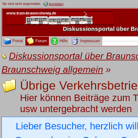
Sie sind nicht angemeldet.
Anmelden
Diskussionsportal über 
Portal
Forum
Hilfe
Impressum
Diskussionsportal über Brau
Braunschweig allgemein
»
Übrige Verkehrsbetri
Hier können Beiträge zum 
usw untergebracht werden
Lieber Besucher, herzlich wi