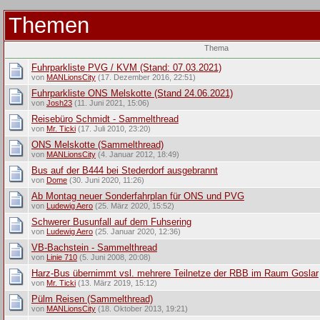
Themen
Thema
Fuhrparkliste PVG / KVM (Stand: 07.03.2021)
von
MANLionsCity
(17. Dezember 2016, 22:51)
Fuhrparkliste ONS Melskotte (Stand 24.06.2021)
von
Josh23
(11. Juni 2021, 15:06)
Reisebüro Schmidt - Sammelthread
von
Mr. Ticki
(17. Juli 2010, 23:20)
ONS Melskotte (Sammelthread)
von
MANLionsCity
(4. Januar 2012, 18:49)
Bus auf der B444 bei Stederdorf ausgebrannt
von
Dome
(30. Juni 2020, 11:26)
Ab Montag neuer Sonderfahrplan für ONS und PVG
von
Ludewig Aero
(25. März 2020, 15:52)
Schwerer Busunfall auf dem Fuhsering
von
Ludewig Aero
(25. Januar 2020, 12:36)
VB-Bachstein - Sammelthread
von
Linie 710
(5. Juni 2008, 20:08)
Harz-Bus übernimmt vsl. mehrere Teilnetze der RBB im Raum Goslar
von
Mr. Ticki
(13. März 2019, 15:12)
Pülm Reisen (Sammelthread)
von
MANLionsCity
(18. Oktober 2013, 19:21)