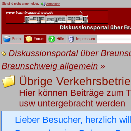
Sie sind nicht angemeldet.
Anmelden
Diskussionsportal über 
Portal
Forum
Hilfe
Impressum
Diskussionsportal über Brau
Braunschweig allgemein
»
Übrige Verkehrsbetri
Hier können Beiträge zum 
usw untergebracht werden
Lieber Besucher, herzlich wi