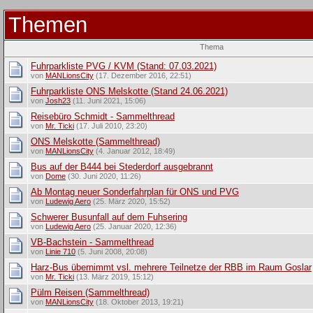
Themen
Thema
Fuhrparkliste PVG / KVM (Stand: 07.03.2021)
von
MANLionsCity
(17. Dezember 2016, 22:51)
Fuhrparkliste ONS Melskotte (Stand 24.06.2021)
von
Josh23
(11. Juni 2021, 15:06)
Reisebüro Schmidt - Sammelthread
von
Mr. Ticki
(17. Juli 2010, 23:20)
ONS Melskotte (Sammelthread)
von
MANLionsCity
(4. Januar 2012, 18:49)
Bus auf der B444 bei Stederdorf ausgebrannt
von
Dome
(30. Juni 2020, 11:26)
Ab Montag neuer Sonderfahrplan für ONS und PVG
von
Ludewig Aero
(25. März 2020, 15:52)
Schwerer Busunfall auf dem Fuhsering
von
Ludewig Aero
(25. Januar 2020, 12:36)
VB-Bachstein - Sammelthread
von
Linie 710
(5. Juni 2008, 20:08)
Harz-Bus übernimmt vsl. mehrere Teilnetze der RBB im Raum Goslar
von
Mr. Ticki
(13. März 2019, 15:12)
Pülm Reisen (Sammelthread)
von
MANLionsCity
(18. Oktober 2013, 19:21)