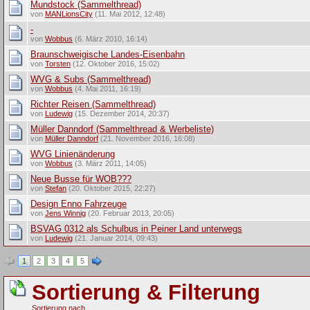
Mundstock (Sammelthread)
von
MANLionsCity
(11. Mai 2012, 12:48)
-
von
Wobbus
(6. März 2010, 16:14)
Braunschweigische Landes-Eisenbahn
von
Torsten
(12. Oktober 2016, 15:02)
WVG & Subs (Sammelthread)
von
Wobbus
(4. Mai 2011, 16:19)
Richter Reisen (Sammelthread)
von
Ludewig
(15. Dezember 2014, 20:37)
Müller Danndorf (Sammelthread & Werbeliste)
von
Müller Danndorf
(21. November 2016, 16:08)
WVG Linienänderung
von
Wobbus
(3. März 2011, 14:05)
Neue Busse für WOB???
von
Stefan
(20. Oktober 2015, 22:27)
Design Enno Fahrzeuge
von
Jens Winnig
(20. Februar 2013, 20:05)
BSVAG 0312 als Schulbus in Peiner Land unterwegs
von
Ludewig
(21. Januar 2014, 09:43)
1
2
3
4
5
Sortierung & Filterung
Sortierung nach