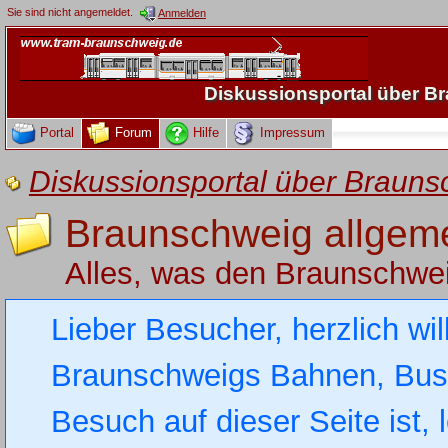
Sie sind nicht angemeldet.
Anmelden
Diskussionsportal über 
Portal
Forum
Hilfe
Impressum
Diskussionsportal über Brau
Braunschweig allgem
Alles, was den Braunschwe
Lieber Besucher, herzlich wi
Braunschweigs Bahnen, Busse
Besuch auf dieser Seite ist, 