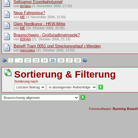
Seltsamer Eisenbahntunnel
von
terVara
(3. November 2006, 17:20)
Neue Fahrpreise?
von
ME
(3. November 2006, 11:50)
Gleis Nordkurve - HKW-Mitte
von
ME
(26. Oktober 2006, 20:45)
Braunschweig - Großstadtmetropole?
von
BSFAN
(21. Oktober 2006, 21:19)
Betreff Tram 0051 und Streckenverlauf r.Wenden
von
mercedes
(21. Oktober 2006, 13:53)
1
…
22
23
24
25
26
27
28
Sortierung & Filterung
Sortierung nach
Forensoftware:
Burning Board® 