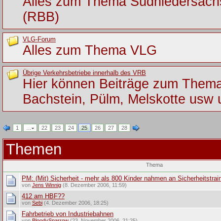
Alles zum Thema Südniedersac
(RBB)
VLG-Forum
Alles zum Thema VLG
Übrige Verkehrsbetriebe innerhalb des VRB
Hier können Beiträge zum Them
Bachstein, Pülm, Melskotte usw 
1
…
22
23
24
25
26
27
28
Themen
Thema
PM: (Mit) Sicherheit - mehr als 800 Kinder nahmen an Sicherheitstraini
von
Jens Winnig
(8. Dezember 2006, 11:59)
412 am HBF??
von
Sebi
(4. Dezember 2006, 18:25)
Fahrbetrieb von Industriebahnen
von
BloodySparrow
(23. November 2006, 21:25)