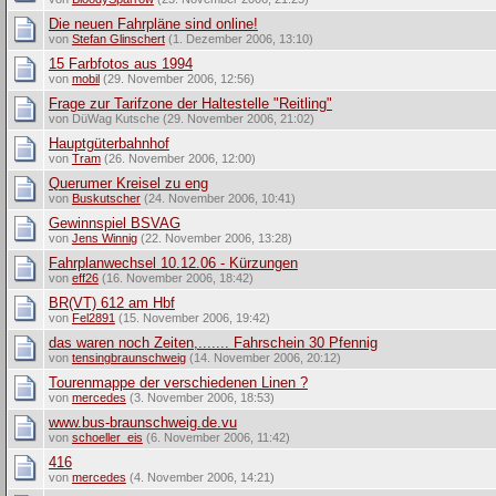
Die neuen Fahrpläne sind online!
von
Stefan Glinschert
(1. Dezember 2006, 13:10)
15 Farbfotos aus 1994
von
mobil
(29. November 2006, 12:56)
Frage zur Tarifzone der Haltestelle "Reitling"
von DüWag Kutsche (29. November 2006, 21:02)
Hauptgüterbahnhof
von
Tram
(26. November 2006, 12:00)
Querumer Kreisel zu eng
von
Buskutscher
(24. November 2006, 10:41)
Gewinnspiel BSVAG
von
Jens Winnig
(22. November 2006, 13:28)
Fahrplanwechsel 10.12.06 - Kürzungen
von
eff26
(16. November 2006, 18:42)
BR(VT) 612 am Hbf
von
Fel2891
(15. November 2006, 19:42)
das waren noch Zeiten,....... Fahrschein 30 Pfennig
von
tensingbraunschweig
(14. November 2006, 20:12)
Tourenmappe der verschiedenen Linen ?
von
mercedes
(3. November 2006, 18:53)
www.bus-braunschweig.de.vu
von
schoeller_eis
(6. November 2006, 11:42)
416
von
mercedes
(4. November 2006, 14:21)