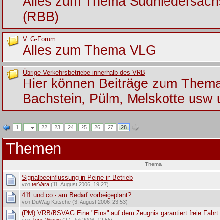
Alles zum Thema Südniedersac
(RBB)
VLG-Forum
Alles zum Thema VLG
Übrige Verkehrsbetriebe innerhalb des VRB
Hier können Beiträge zum Them
Bachstein, Pülm, Melskotte usw 
1
…
22
23
24
25
26
27
28
Themen
Thema
Signalbeeinflussung in Peine in Betrieb
von
terVara
(11. August 2006, 19:27)
411 und co - am Bedarf vorbeigeplant?
von DüWag Kutsche (3. August 2006, 23:53)
(PM) VRB/BSVAG Eine "Eins" auf dem Zeugnis garantiert freie Fahrt
von
Jens Winnig
(27. Juli 2006, 12:56)