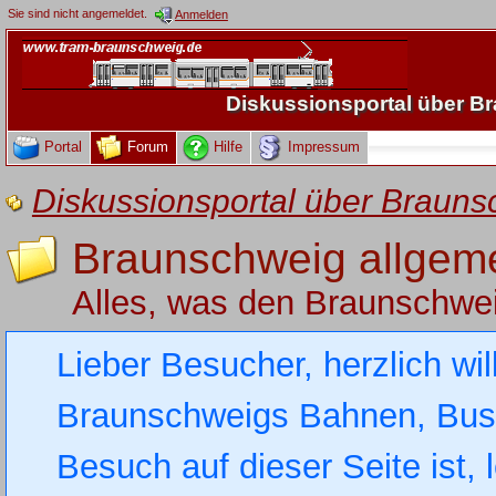
Sie sind nicht angemeldet.
Anmelden
Diskussionsportal über 
Portal
Forum
Hilfe
Impressum
Diskussionsportal über Brau
Braunschweig allgem
Alles, was den Braunschwe
Lieber Besucher, herzlich wi
Braunschweigs Bahnen, Busse
Besuch auf dieser Seite ist, 