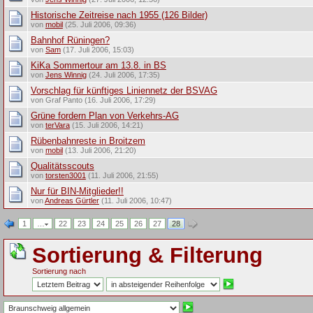
Historische Zeitreise nach 1955 (126 Bilder)
von
mobil
(25. Juli 2006, 09:36)
Bahnhof Rüningen?
von
Sam
(17. Juli 2006, 15:03)
KiKa Sommertour am 13.8. in BS
von
Jens Winnig
(24. Juli 2006, 17:35)
Vorschlag für künftiges Liniennetz der BSVAG
von Graf Panto (16. Juli 2006, 17:29)
Grüne fordern Plan von Verkehrs-AG
von
terVara
(15. Juli 2006, 14:21)
Rübenbahnreste in Broitzem
von
mobil
(13. Juli 2006, 21:20)
Qualitätsscouts
von
torsten3001
(11. Juli 2006, 21:55)
Nur für BIN-Mitglieder!!
von
Andreas Gürtler
(11. Juli 2006, 10:47)
1
…
22
23
24
25
26
27
28
Sortierung & Filterung
Sortierung nach