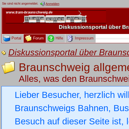
Sie sind nicht angemeldet.
Anmelden
Diskussionsportal über 
Portal
Forum
Hilfe
Impressum
Diskussionsportal über Brau
Braunschweig allgem
Alles, was den Braunschwe
Lieber Besucher, herzlich wi
Braunschweigs Bahnen, Busse
Besuch auf dieser Seite ist, 