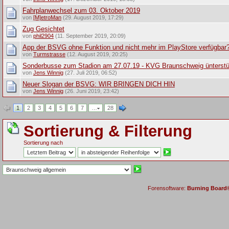
Fahrplanwechsel zum 03. Oktober 2019
von
[M]etroMan
(29. August 2019, 17:29)
Zug Gesichtet
von
phil2904
(11. September 2019, 20:09)
App der BSVG ohne Funktion und nicht mehr im PlayStore verfügbar
von
Turmstrasse
(12. August 2019, 20:25)
Sonderbusse zum Stadion am 27.07.19 - KVG Braunschweig ünterst
von
Jens Winnig
(27. Juli 2019, 06:52)
Neuer Slogan der BSVG: WIR BRINGEN DICH HIN
von
Jens Winnig
(26. Juni 2019, 23:42)
1
2
3
4
5
6
7
…
28
Sortierung & Filterung
Sortierung nach
Forensoftware:
Burning Board® 