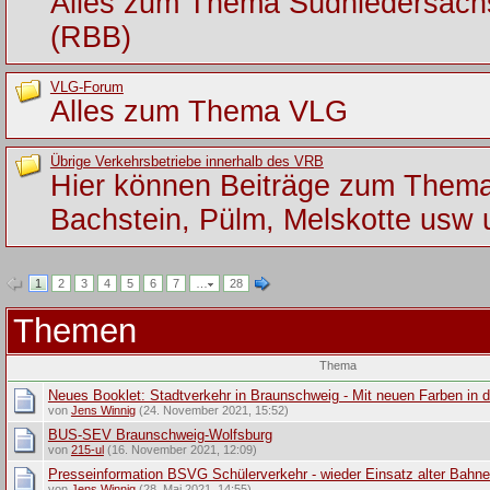
Alles zum Thema Südniedersac
(RBB)
VLG-Forum
Alles zum Thema VLG
Übrige Verkehrsbetriebe innerhalb des VRB
Hier können Beiträge zum Them
Bachstein, Pülm, Melskotte usw 
1
2
3
4
5
6
7
…
28
Themen
Thema
Neues Booklet: Stadtverkehr in Braunschweig - Mit neuen Farben in d
von
Jens Winnig
(24. November 2021, 15:52)
BUS-SEV Braunschweig-Wolfsburg
von
215-ul
(16. November 2021, 12:09)
Presseinformation BSVG Schülerverkehr - wieder Einsatz alter Bahn
von
Jens Winnig
(28. Mai 2021, 14:55)