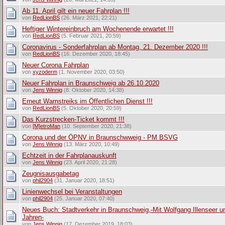
Ab 11. April gilt ein neuer Fahrplan !!!
von
RedLionBS
(26. März 2021, 22:21)
Heftiger Wintereinbruch am Wochenende erwartet !!!
von
RedLionBS
(5. Februar 2021, 20:59)
Coronavirus - Sonderfahrplan ab Montag, 21. Dezember 2020 !!!
von
RedLionBS
(16. Dezember 2020, 18:45)
Neuer Corona Fahrplan
von
xyzoderm
(1. November 2020, 03:50)
Neuer Fahrplan in Braunschweig ab 26.10.2020
von
Jens Winnig
(8. Oktober 2020, 14:38)
Erneut Warnstreiks im Öffentlichen Dienst !!!
von
RedLionBS
(5. Oktober 2020, 20:59)
Das Kurzstrecken-Ticket kommt !!!
von
[M]etroMan
(10. September 2020, 21:38)
Corona und der ÖPNV in Braunschwweig - PM BSVG
von
Jens Winnig
(13. März 2020, 10:49)
Echtzeit in der Fahrplanauskunft
von
Jens Winnig
(23. April 2020, 21:28)
Zeugnisausgabetag
von
phil2904
(31. Januar 2020, 18:51)
Linienwechsel bei Veranstaltungen
von
phil2904
(25. Januar 2020, 07:40)
Neues Buch: Stadtverkehr in Braunschweig,-Mit Wolfgang Illenseer u
Jahren-
von
Jens Winnig
(17. Dezember 2019, 18:03)