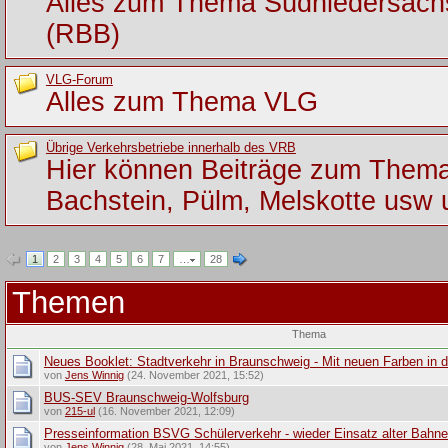
Alles zum Thema Südniedersac
(RBB)
VLG-Forum
Alles zum Thema VLG
Übrige Verkehrsbetriebe innerhalb des VRB
Hier können Beiträge zum Them
Bachstein, Pülm, Melskotte usw 
1
2
3
4
5
6
7
…
28
Themen
Thema
Neues Booklet: Stadtverkehr in Braunschweig - Mit neuen Farben in d
von
Jens Winnig
(24. November 2021, 15:52)
BUS-SEV Braunschweig-Wolfsburg
von
215-ul
(16. November 2021, 12:09)
Presseinformation BSVG Schülerverkehr - wieder Einsatz alter Bahn
von
Jens Winnig
(28. Mai 2021, 14:55)