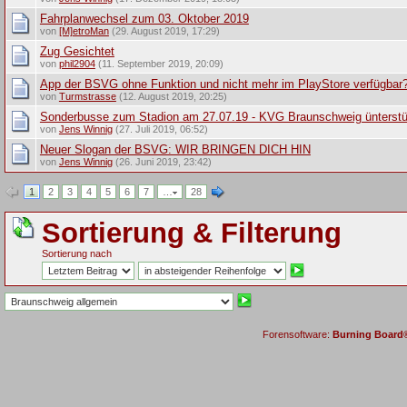
Fahrplanwechsel zum 03. Oktober 2019
von
[M]etroMan
(29. August 2019, 17:29)
Zug Gesichtet
von
phil2904
(11. September 2019, 20:09)
App der BSVG ohne Funktion und nicht mehr im PlayStore verfügbar
von
Turmstrasse
(12. August 2019, 20:25)
Sonderbusse zum Stadion am 27.07.19 - KVG Braunschweig ünterst
von
Jens Winnig
(27. Juli 2019, 06:52)
Neuer Slogan der BSVG: WIR BRINGEN DICH HIN
von
Jens Winnig
(26. Juni 2019, 23:42)
1
2
3
4
5
6
7
…
28
Sortierung & Filterung
Sortierung nach
Forensoftware:
Burning Board® 