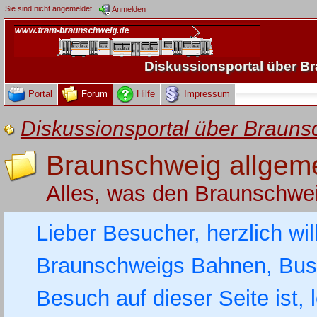
Sie sind nicht angemeldet.
Anmelden
Diskussionsportal über 
Portal
Forum
Hilfe
Impressum
Diskussionsportal über Brau
Braunschweig allgem
Alles, was den Braunschwe
Lieber Besucher, herzlich wi
Braunschweigs Bahnen, Busse
Besuch auf dieser Seite ist, 