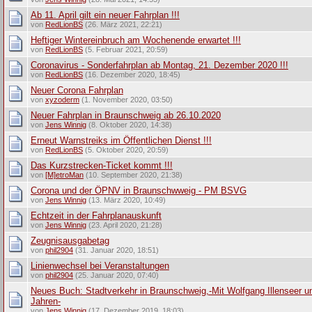
Ab 11. April gilt ein neuer Fahrplan !!!
von
RedLionBS
(26. März 2021, 22:21)
Heftiger Wintereinbruch am Wochenende erwartet !!!
von
RedLionBS
(5. Februar 2021, 20:59)
Coronavirus - Sonderfahrplan ab Montag, 21. Dezember 2020 !!!
von
RedLionBS
(16. Dezember 2020, 18:45)
Neuer Corona Fahrplan
von
xyzoderm
(1. November 2020, 03:50)
Neuer Fahrplan in Braunschweig ab 26.10.2020
von
Jens Winnig
(8. Oktober 2020, 14:38)
Erneut Warnstreiks im Öffentlichen Dienst !!!
von
RedLionBS
(5. Oktober 2020, 20:59)
Das Kurzstrecken-Ticket kommt !!!
von
[M]etroMan
(10. September 2020, 21:38)
Corona und der ÖPNV in Braunschwweig - PM BSVG
von
Jens Winnig
(13. März 2020, 10:49)
Echtzeit in der Fahrplanauskunft
von
Jens Winnig
(23. April 2020, 21:28)
Zeugnisausgabetag
von
phil2904
(31. Januar 2020, 18:51)
Linienwechsel bei Veranstaltungen
von
phil2904
(25. Januar 2020, 07:40)
Neues Buch: Stadtverkehr in Braunschweig,-Mit Wolfgang Illenseer u
Jahren-
von
Jens Winnig
(17. Dezember 2019, 18:03)