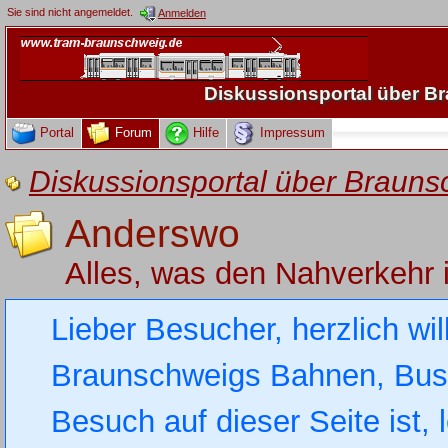
Sie sind nicht angemeldet.
Anmelden
Diskussionsportal über 
Portal
Forum
Hilfe
Impressum
Diskussionsportal über Brau
Anderswo
Alles, was den Nahverkehr 
Lieber Besucher, herzlich wi
Braunschweigs Bahnen, Busse
Besuch auf dieser Seite ist, 