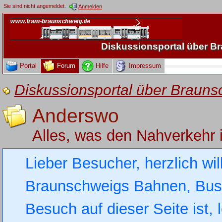
Sie sind nicht angemeldet.
Anmelden
Diskussionsportal über 
Portal
Forum
Hilfe
Impressum
Diskussionsportal über Brau
Anderswo
Alles, was den Nahverkehr 
Lieber Besucher, herzlich wi
Braunschweigs Bahnen, Busse
Besuch auf dieser Seite ist, 