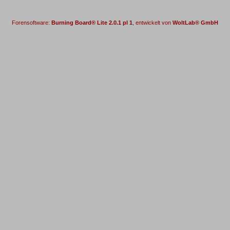
Forensoftware:
Burning Board® Lite 2.0.1 pl 1
, entwickelt von
WoltLab® GmbH