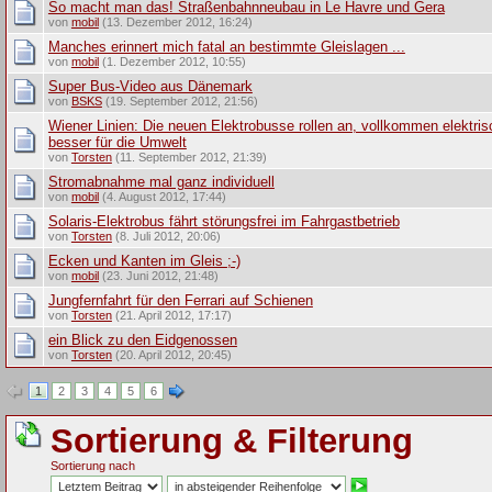
So macht man das! Straßenbahnneubau in Le Havre und Gera
von
mobil
(13. Dezember 2012, 16:24)
Manches erinnert mich fatal an bestimmte Gleislagen ...
von
mobil
(1. Dezember 2012, 10:55)
Super Bus-Video aus Dänemark
von
BSKS
(19. September 2012, 21:56)
Wiener Linien: Die neuen Elektrobusse rollen an, vollkommen elektri
besser für die Umwelt
von
Torsten
(11. September 2012, 21:39)
Stromabnahme mal ganz individuell
von
mobil
(4. August 2012, 17:44)
Solaris-Elektrobus fährt störungsfrei im Fahrgastbetrieb
von
Torsten
(8. Juli 2012, 20:06)
Ecken und Kanten im Gleis ;-)
von
mobil
(23. Juni 2012, 21:48)
Jungfernfahrt für den Ferrari auf Schienen
von
Torsten
(21. April 2012, 17:17)
ein Blick zu den Eidgenossen
von
Torsten
(20. April 2012, 20:45)
1
2
3
4
5
6
Sortierung & Filterung
Sortierung nach