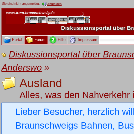
Sie sind nicht angemeldet.
Anmelden
Diskussionsportal über 
Portal
Forum
Hilfe
Impressum
Diskussionsportal über Brau
Anderswo
»
Ausland
Alles, was den Nahverkehr 
Lieber Besucher, herzlich wi
Braunschweigs Bahnen, Busse