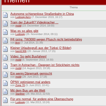
Thema
Autonome schienenlose Straßenbahn in China
von
Ludewig Aero
(7. Dezember 2019, 16:17)
Tram der Zukunft? Videokracher ...
von
mobil
(23. Dezember 2014, 18:00)
Was es so alles gibt
von
Ludewig
(26. November 2014, 09:11)
[H] üstra: TW3000 wegen Pfusch nicht betriebsfähig
von
Arni
(7. Juli 2014, 21:39)
Kleiner Urlaubsgruß aus der Türkei (2 Bilder)
von
basti1306
(20. Januar 2013, 17:15)
Video: So geht Busfahren!
von
mobil
(6. September 2013, 18:30)
Tram in Astrachan - Dagegen ist Stöckheim nichts
von
mobil
(14. August 2013, 19:18)
Ein wenig Dänemark gemischt
von
mobil
(28. Juni 2013, 17:18)
ÖPNV optimieren mal anders
von
Zone 70
(5. Juni 2013, 10:41)
Mit dem Bus um die Welt
von
Starliner
(28. Mai 2013, 22:53)
Für uns normal, für andere eine Überraschung
von
Ludewig
(11. Mai 2013, 10:24)