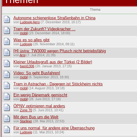
Thema
Autonome schienenlose Straßenbahn in China
von
Ludewig Aero
(7. Dezember 2019, 16:17)
Tram der Zukunft? Videokracher ...
von
mobil
(23. Dezember 2014, 18:00)
Was es so alles gibt
von
Ludewig
(26. November 2014, 09:11)
[H] üstra: TW3000 wegen Pfusch nicht betriebsfähig
von
Arni
(7. Juli 2014, 21:39)
Kleiner Urlaubsgruß aus der Türkei (2 Bilder)
von
basti1306
(20. Januar 2013, 17:15)
Video: So geht Busfahren!
von
mobil
(6. September 2013, 18:30)
Tram in Astrachan - Dagegen ist Stöckheim nichts
von
mobil
(14. August 2013, 19:18)
Ein wenig Dänemark gemischt
von
mobil
(28. Juni 2013, 17:18)
ÖPNV optimieren mal anders
von
Zone 70
(5. Juni 2013, 10:41)
Mit dem Bus um die Welt
von
Starliner
(28. Mai 2013, 22:53)
Für uns normal, für andere eine Überraschung
von
Ludewig
(11. Mai 2013, 10:24)