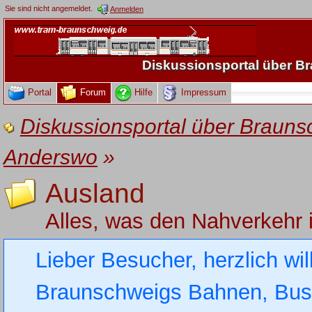
Sie sind nicht angemeldet.
Anmelden
Diskussionsportal über 
Portal
Forum
Hilfe
Impressum
Diskussionsportal über Brau
Anderswo
»
Ausland
Alles, was den Nahverkehr 
Lieber Besucher, herzlich wi
Braunschweigs Bahnen, Busse