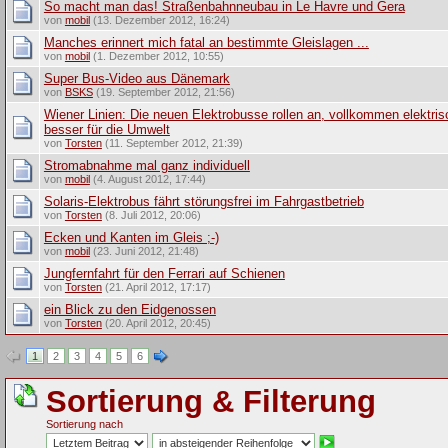
So macht man das! Straßenbahnneubau in Le Havre und Gera
von
mobil
(13. Dezember 2012, 16:24)
Manches erinnert mich fatal an bestimmte Gleislagen ...
von
mobil
(1. Dezember 2012, 10:55)
Super Bus-Video aus Dänemark
von
BSKS
(19. September 2012, 21:56)
Wiener Linien: Die neuen Elektrobusse rollen an, vollkommen elektri
besser für die Umwelt
von
Torsten
(11. September 2012, 21:39)
Stromabnahme mal ganz individuell
von
mobil
(4. August 2012, 17:44)
Solaris-Elektrobus fährt störungsfrei im Fahrgastbetrieb
von
Torsten
(8. Juli 2012, 20:06)
Ecken und Kanten im Gleis ;-)
von
mobil
(23. Juni 2012, 21:48)
Jungfernfahrt für den Ferrari auf Schienen
von
Torsten
(21. April 2012, 17:17)
ein Blick zu den Eidgenossen
von
Torsten
(20. April 2012, 20:45)
1
2
3
4
5
6
Sortierung & Filterung
Sortierung nach