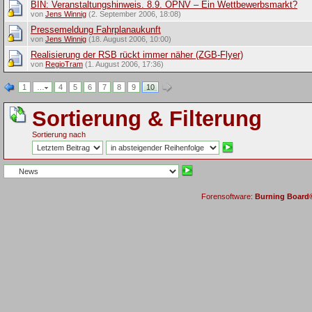
BIN: Veranstaltungshinweis. 8.9. ÖPNV – Ein Wettbewerbsmarkt?
von
Jens Winnig
(2. September 2006, 18:08)
Pressemeldung Fahrplanaukunft
von
Jens Winnig
(18. August 2006, 10:00)
Realisierung der RSB rückt immer näher (ZGB-Flyer)
von
RegioTram
(1. August 2006, 17:36)
1
…
4
5
6
7
8
9
10
Sortierung & Filterung
Sortierung nach
Forensoftware:
Burning Board® 