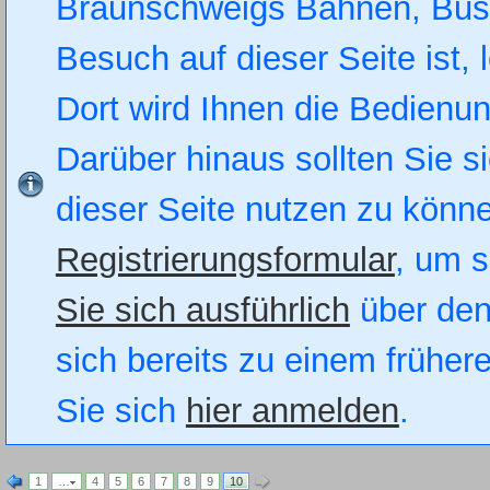
Braunschweigs Bahnen, Busse
Besuch auf dieser Seite ist, 
Dort wird Ihnen die Bedienung
Darüber hinaus sollten Sie si
dieser Seite nutzen zu könn
Registrierungsformular
, um s
Sie sich ausführlich
über den
sich bereits zu einem früher
Sie sich
hier anmelden
.
1
…
4
5
6
7
8
9
10