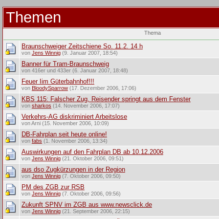
Themen
Thema
Braunschweiger Zeitschiene So. 11.2. 14 h
von
Jens Winnig
(9. Januar 2007, 18:54)
Banner für Tram-Braunschweig
von 416er und 433er (6. Januar 2007, 18:48)
Feuer Iim Güterbahnhof!!!
von
BloodySparrow
(17. Dezember 2006, 17:06)
KBS 115: Falscher Zug, Reisender springt aus dem Fenster
von
sharkos
(14. November 2006, 17:07)
Verkehrs-AG diskriminiert Arbeitslose
von Arni (15. November 2006, 10:09)
DB-Fahrplan seit heute online!
von
fabs
(1. November 2006, 13:34)
Auswirkungen auf den Fahrplan DB ab 10.12.2006
von
Jens Winnig
(21. Oktober 2006, 09:51)
aus dso Zugkürzungen in der Region
von
Jens Winnig
(7. Oktober 2006, 09:50)
PM des ZGB zur RSB
von
Jens Winnig
(7. Oktober 2006, 09:56)
Zukunft SPNV im ZGB aus www.newsclick.de
von
Jens Winnig
(21. September 2006, 22:15)