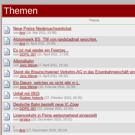
Themen
Thema
Neue Preise Niedersachsenticket
von
Arni
(18. Mai 2011, 20:08)
Alstomwerk BS, TW von randstadtrail gesichtet.
von
Arni
(6. April 2011, 16:08)
Es ist mal wieder ein Feiertag...
von
DOPS_007
(21. April 2011, 17:04)
Allertalbahn
von
Jens Winnig
(7. April 2011, 19:16)
Steigt die Braunschweiger Verkehrs-AG in das Eisenbahngeschäft ei
von
Jens Winnig
(1. April 2011, 08:32)
Ein Datum, welches es nicht gibt m.L.
von
Jens Winnig
(16. Februar 2011, 15:38)
Unfall mit 0915
von
Rüdiger Heberle
(27. Oktober 2010, 20:26)
Deutsche Bahn bestellt neue IC-Züge
von
DOPS_007
(12. Januar 2011, 12:16)
Linienverkehr in Peine weitestgehend eingestellt
von
terVara
(15. Dezember 2010, 18:31)
-
von
Arni
(17. Dezember 2010, 08:19)