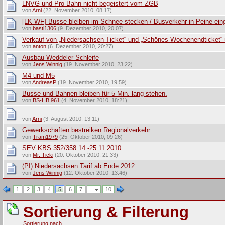
LNVG und Pro Bahn nicht begeistert vom ZGB
von
Arni
(22. November 2010, 08:17)
[LK WF] Busse bleiben im Schnee stecken / Busverkehr in Peine eing
von
basti1306
(9. Dezember 2010, 20:07)
Verkauf von „Niedersachsen-Ticket“ und „Schönes-Wochenendticket“
von
anton
(6. Dezember 2010, 20:27)
Ausbau Weddeler Schleife
von
Jens Winnig
(19. November 2010, 23:22)
M4 und M5
von
AndreasP
(19. November 2010, 19:59)
Busse und Bahnen bleiben für 5-Min. lang stehen.
von
BS-HB 961
(4. November 2010, 18:21)
.
von
Arni
(3. August 2010, 13:11)
Gewerkschaften bestreiken Regionalverkehr
von
Tram1979
(25. Oktober 2010, 09:26)
SEV KBS 352/358 14.-25.11.2010
von
Mr. Ticki
(20. Oktober 2010, 21:33)
(PI) Niedersachsen Tarif ab Ende 2012
von
Jens Winnig
(12. Oktober 2010, 13:46)
1
2
3
4
5
6
7
…
10
Sortierung & Filterung
Sortierung nach