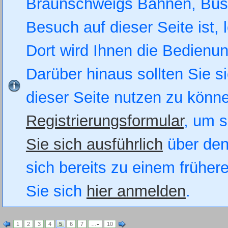
Braunschweigs Bahnen, Busse
Besuch auf dieser Seite ist, 
Dort wird Ihnen die Bedienung
Darüber hinaus sollten Sie si
dieser Seite nutzen zu könn
Registrierungsformular
, um s
Sie sich ausführlich
über den
sich bereits zu einem früher
Sie sich
hier anmelden
.
1
2
3
4
5
6
7
…
10