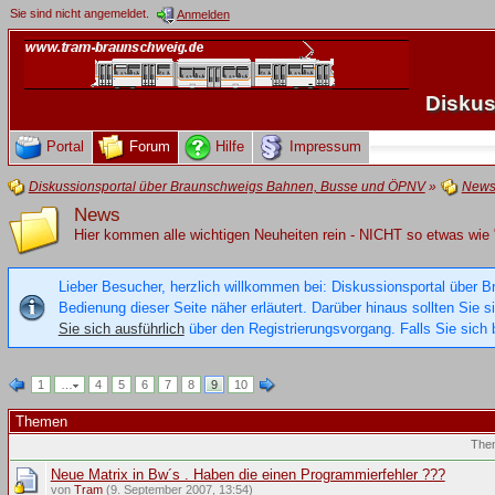
Sie sind nicht angemeldet.
Anmelden
Diskus
Portal
Forum
Hilfe
Impressum
Diskussionsportal über Braunschweigs Bahnen, Busse und ÖPNV
»
New
News
Hier kommen alle wichtigen Neuheiten rein - NICHT so etwas wie
Lieber Besucher, herzlich willkommen bei: Diskussionsportal über B
Bedienung dieser Seite näher erläutert. Darüber hinaus sollten Sie 
Sie sich ausführlich
über den Registrierungsvorgang. Falls Sie sich b
1
…
4
5
6
7
8
9
10
Themen
The
Neue Matrix in Bw´s . Haben die einen Programmierfehler ???
von
Tram
(9. September 2007, 13:54)