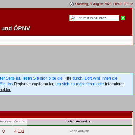
Samstag, 8. August 2026, 08:40 UTC+2
e und ÖPNV
 Seite ist, lesen Sie sich bitte die
Hilfe
durch. Dort wird Ihnen die
 Sie das
Registrierungsformular
, um sich zu registrieren oder
informieren
melden
.
tworten
Zugriffe
Letzte Antwort
0
4 101
keine Antwort