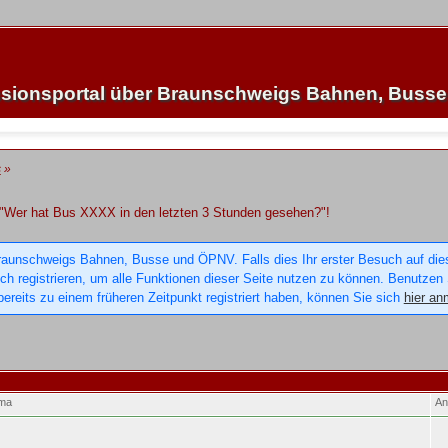
sionsportal über Braunschweigs Bahnen, Buss
s
»
 "Wer hat Bus XXXX in den letzten 3 Stunden gesehen?"!
raunschweigs Bahnen, Busse und ÖPNV. Falls dies Ihr erster Besuch auf dieser
sich registrieren, um alle Funktionen dieser Seite nutzen zu können. Benutzen
ereits zu einem früheren Zeitpunkt registriert haben, können Sie sich
hier an
ma
An