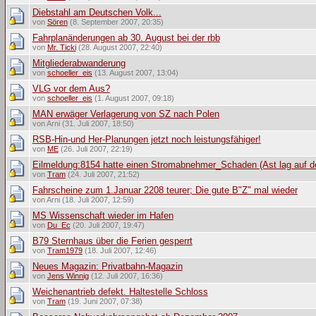
Diebstahl am Deutschen Volk...
von
Sören
(8. September 2007, 20:35)
Fahrplanänderungen ab 30. August bei der rbb
von
Mr. Ticki
(28. August 2007, 22:40)
Mitgliederabwanderung
von
schoeller_eis
(13. August 2007, 13:04)
VLG vor dem Aus?
von
schoeller_eis
(1. August 2007, 09:18)
MAN erwäger Verlagerung von SZ nach Polen
von Arni (31. Juli 2007, 18:50)
RSB-Hin-und Her-Planungen jetzt noch leistungsfähiger!
von
ME
(26. Juli 2007, 22:19)
Eilmeldung:8154 hatte einen Stromabnehmer_Schaden (Ast lag auf 
von
Tram
(24. Juli 2007, 21:52)
Fahrscheine zum 1.Januar 2208 teurer; Die gute B"Z" mal wieder
von Arni (18. Juli 2007, 12:59)
MS Wissenschaft wieder im Hafen
von
Du_Ec
(20. Juli 2007, 19:47)
B79 Sternhaus über die Ferien gesperrt
von
Tram1979
(18. Juli 2007, 12:46)
Neues Magazin: Privatbahn-Magazin
von
Jens Winnig
(12. Juli 2007, 16:36)
Weichenantrieb defekt. Haltestelle Schloss
von
Tram
(19. Juni 2007, 07:38)