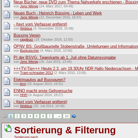
Neue Bücher, neue DVD zum Thema Nahverkehr erschienen - Büssing
von
Jens Winnig
(24. März 2017, 04:49)
Neues Buch - Heinrich Büssing - Leben und Werk
von
Jens Winnig
(12. Dezember 2016, 16:47)
- (text vom Verfasser entfernt)
von
Wobbus
(4. November 2016, 15:58)
Büssing Verein
von
siggibutz
(18. Oktober 2016, 12:50)
ÖPNV BS: Großbaustelle Stobenstraße, Umleitungen und Informatio
von
Buskutscher
(4. März 2016, 10:56)
PI der BSVG: Tageskarte ab 1. Juli ohne Datumsvorgabe
von
Jens Winnig
(26. Juni 2015, 13:44)
+++TV-Tip+++ Heute 2.3. um 19.30Uhr NDR Hallo Niedersachsen - M
von
Tram-schrauber 2012
(2. März 2015, 13:05)
Elektroautos auf Busspuren?
von
Arni
(18. August 2014, 19:31)
ENNO macht erste Gehversuche
von
HHH
(4. August 2014, 18:27)
- (text vom Verfasser entfernt)
von
Wobbus
(20. Juli 2014, 10:49)
1
2
3
4
5
6
7
…
10
Sortierung & Filterung
Sortierung nach