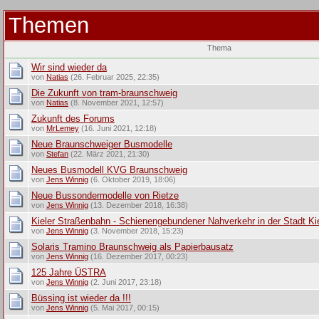
Themen
Thema
Wir sind wieder da
von
Natias
(26. Februar 2025, 22:35)
Die Zukunft von tram-braunschweig
von
Natias
(8. November 2021, 12:57)
Zukunft des Forums
von
MrLemey
(16. Juni 2021, 12:18)
Neue Braunschweiger Busmodelle
von
Stefan
(22. März 2021, 21:30)
Neues Busmodell KVG Braunschweig
von
Jens Winnig
(6. Oktober 2019, 18:06)
Neue Bussondermodelle von Rietze
von
Jens Winnig
(13. Dezember 2018, 16:38)
Kieler Straßenbahn - Schienengebundener Nahverkehr in der Stadt Ki
von
Jens Winnig
(3. November 2018, 15:23)
Solaris Tramino Braunschweig als Papierbausatz
von
Jens Winnig
(16. Dezember 2017, 00:23)
125 Jahre ÜSTRA
von
Jens Winnig
(2. Juni 2017, 23:18)
Büssing ist wieder da !!!
von
Jens Winnig
(5. Mai 2017, 00:15)