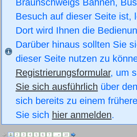
Braunschweigs Bahnen, Busse
Besuch auf dieser Seite ist, 
Dort wird Ihnen die Bedienung
Darüber hinaus sollten Sie si
dieser Seite nutzen zu könn
Registrierungsformular
, um s
Sie sich ausführlich
über den
sich bereits zu einem früher
Sie sich
hier anmelden
.
1
2
3
4
5
6
7
…
10