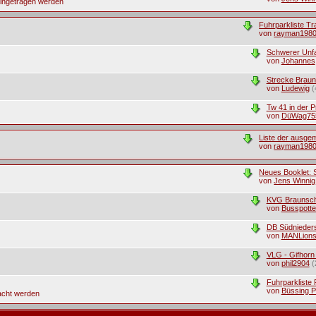
eingetragen werden
Fuhrparkliste T
von
rayman198
Schwerer Unfa
von
Johannes
Strecke Brau
von
Ludewig
(
Tw 41 in der 
von
DüWag75
Liste der ausge
von
rayman198
Neues Booklet: S
von
Jens Winnig
KVG Braunsc
von
Busspotte
DB Südnieder
von
MANLions
VLG - Gifhorn
von
phil2904
(
Fuhrparkliste
von
Büssing P
acht werden