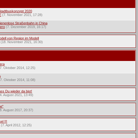
 Stadtbuskonzept 2020
E
(7. November 2021, 17:28)
enenlose Straßenbahn in China
ero
(7. Dezember 2019, 16:17)
ell von Region im Modell
(18. November 2021, 16:30)
era
7. Oktober 2014, 12:25)
a
7. Oktober 2014, 11:08)
ss Du wieder da bist!
4. August 2021, 13:49)
ne"
8. August 2017, 20:37)
l !!!
5
(7. April 2012, 12:25)