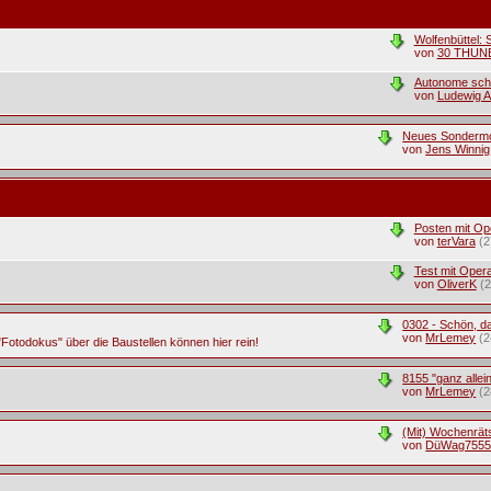
Wolfenbüttel:
von
30 THUN
Autonome schi
von
Ludewig A
Neues Sondermod
von
Jens Winnig
Posten mit Op
von
terVara
(2
Test mit Oper
von
OliverK
(2
0302 - Schön, da
von
MrLemey
(2
Fotodokus" über die Baustellen können hier rein!
8155 "ganz allei
von
MrLemey
(2
(Mit) Wochenrätse
von
DüWag755