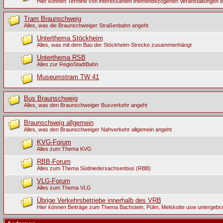
Hier können Termine von interessanten themenbezogenen Veranstaltungen 
Tram Braunschweig
Alles, was die Braunschweiger Straßenbahn angeht
Unterthema Stöckheim
Alles, was mit dem Bau der Stöckheim-Strecke zusammenhängt
Unterthema RSB
Alles zur RegioStadtBahn
Museumstram TW 41
Bus Braunschweig
Alles, was den Braunschweiger Busverkehr angeht
Braunschweig allgemein
Alles, was den Braunschweiger Nahverkehr allgemein angeht
KVG-Forum
Alles zum Thema KVG
RBB-Forum
Alles zum Thema Südniedersachsenbus (RBB)
VLG-Forum
Alles zum Thema VLG
Übrige Verkehrsbetriebe innerhalb des VRB
Hier können Beiträge zum Thema Bachstein, Pülm, Melskotte usw untergebr