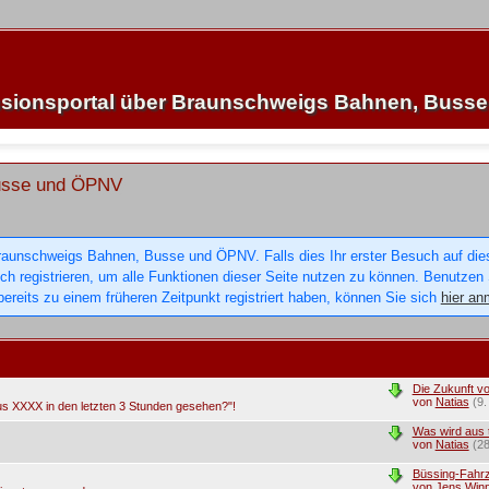
sionsportal über Braunschweigs Bahnen, Buss
Busse und ÖPNV
raunschweigs Bahnen, Busse und ÖPNV. Falls dies Ihr erster Besuch auf dieser
sich registrieren, um alle Funktionen dieser Seite nutzen zu können. Benutzen
ereits zu einem früheren Zeitpunkt registriert haben, können Sie sich
hier an
Die Zukunft v
von
Natias
(9
us XXXX in den letzten 3 Stunden gesehen?"!
Was wird aus 
von
Natias
(2
Büssing-Fahrz
von
Jens Winn