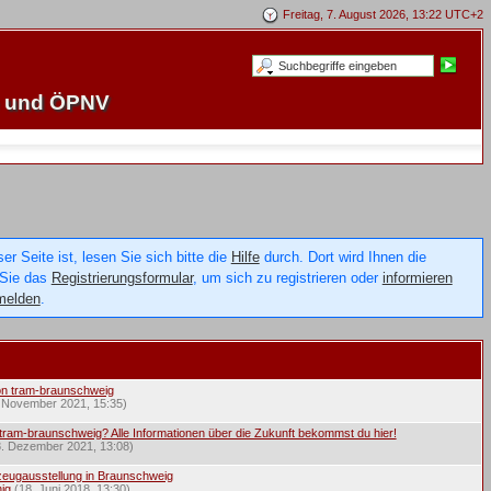
Freitag, 7. August 2026, 13:22 UTC+2
e und ÖPNV
 Seite ist, lesen Sie sich bitte die
Hilfe
durch. Dort wird Ihnen die
 Sie das
Registrierungsformular
, um sich zu registrieren oder
informieren
melden
.
on tram-braunschweig
. November 2021, 15:35)
tram-braunschweig? Alle Informationen über die Zukunft bekommst du hier!
8. Dezember 2021, 13:08)
eugausstellung in Braunschweig
ig
(18. Juni 2018, 13:30)