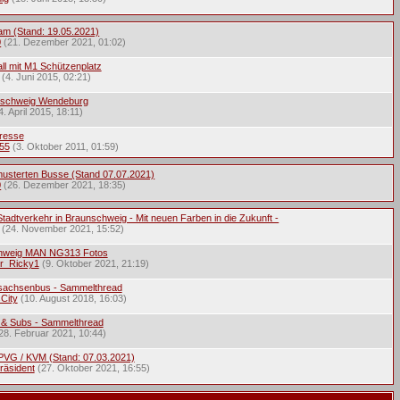
ram (Stand: 19.05.2021)
0
(21. Dezember 2021, 01:02)
ll mit M1 Schützenplatz
(4. Juni 2015, 02:21)
nschweig Wendeburg
4. April 2015, 18:11)
Presse
55
(3. Oktober 2011, 01:59)
musterten Busse (Stand 07.07.2021)
0
(26. Dezember 2021, 18:35)
tadtverkehr in Braunschweig - Mit neuen Farben in die Zukunft -
(24. November 2021, 15:52)
hweig MAN NG313 Fotos
r_Ricky1
(9. Oktober 2021, 21:19)
sachsenbus - Sammelthread
City
(10. August 2018, 16:03)
 & Subs - Sammelthread
28. Februar 2021, 10:44)
 PVG / KVM (Stand: 07.03.2021)
räsident
(27. Oktober 2021, 16:55)