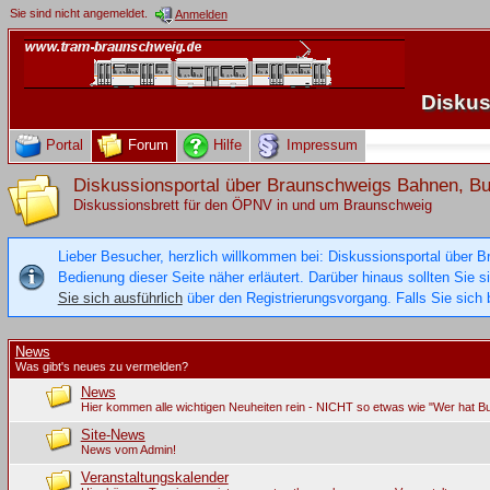
Sie sind nicht angemeldet.
Anmelden
Diskus
Portal
Forum
Hilfe
Impressum
Diskussionsportal über Braunschweigs Bahnen, 
Diskussionsbrett für den ÖPNV in und um Braunschweig
Lieber Besucher, herzlich willkommen bei: Diskussionsportal über B
Bedienung dieser Seite näher erläutert. Darüber hinaus sollten Sie 
Sie sich ausführlich
über den Registrierungsvorgang. Falls Sie sich b
News
Was gibt's neues zu vermelden?
News
Hier kommen alle wichtigen Neuheiten rein - NICHT so etwas wie "Wer hat B
Site-News
News vom Admin!
Veranstaltungskalender