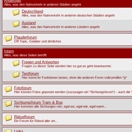
Anderswo
Alles, was den Nahverkehr in anderen Städten angeht
Deutschland
Alles, was den Nahverkehr in anderen deutschen Städten angeht
Ausland
Alles, was den Nahverkehr in anderen Ländern angeht
Plauderforum
Off-Topic, Gelaber und ähnliches
Intern
Alles, was diese Seiten betrifft
Fragen und Antworten
Fragen zu dieser Seite werden hier so gut es geht beantwortet.
Testforum
Hier könnt ihr Funktionen testen, ohne die anderen Foren vollzumüllen *g*
Fotoforum
Hier können Fotos gepostet werden (sozusagen ein "Sichtungsforum") - auch die "
Sichtungsforum Tram & Bus
Hier kommen alle Sichtungen rein, egal wo, egal wie, egal wann...
Rätselforum
Ein Forum für Rätsel aller art...
Links