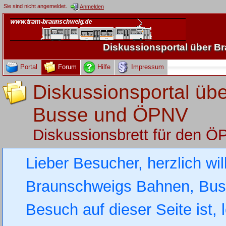
Sie sind nicht angemeldet.
Anmelden
Diskussionsportal über 
Portal
Forum
Hilfe
Impressum
Diskussionsportal üb
Busse und ÖPNV
Diskussionsbrett für den 
Lieber Besucher, herzlich wi
Braunschweigs Bahnen, Busse
Besuch auf dieser Seite ist, 