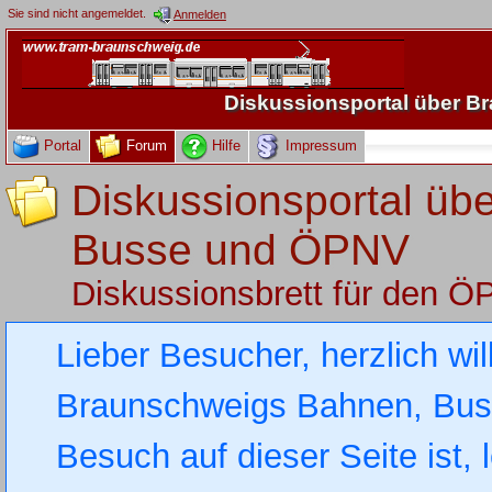
Sie sind nicht angemeldet.
Anmelden
Diskussionsportal über 
Portal
Forum
Hilfe
Impressum
Diskussionsportal üb
Busse und ÖPNV
Diskussionsbrett für den 
Lieber Besucher, herzlich wi
Braunschweigs Bahnen, Busse
Besuch auf dieser Seite ist, 