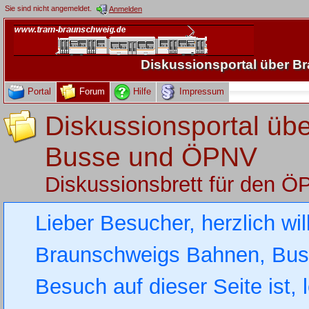
Sie sind nicht angemeldet.
Anmelden
Diskussionsportal über 
Portal
Forum
Hilfe
Impressum
Diskussionsportal üb
Busse und ÖPNV
Diskussionsbrett für den 
Lieber Besucher, herzlich wi
Braunschweigs Bahnen, Busse
Besuch auf dieser Seite ist, 