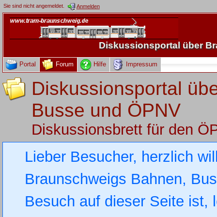
Sie sind nicht angemeldet.
Anmelden
Diskussionsportal über 
Portal
Forum
Hilfe
Impressum
Diskussionsportal üb
Busse und ÖPNV
Diskussionsbrett für den 
Lieber Besucher, herzlich wi
Braunschweigs Bahnen, Busse
Besuch auf dieser Seite ist, 