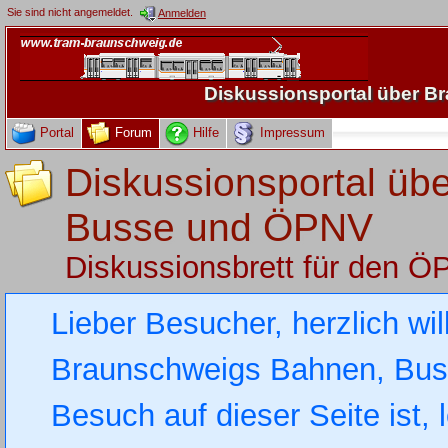
Sie sind nicht angemeldet.
Anmelden
Diskussionsportal über 
Portal
Forum
Hilfe
Impressum
Diskussionsportal üb
Busse und ÖPNV
Diskussionsbrett für den 
Lieber Besucher, herzlich wi
Braunschweigs Bahnen, Busse
Besuch auf dieser Seite ist, 