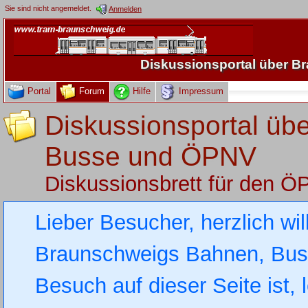
Sie sind nicht angemeldet.
Anmelden
Diskussionsportal über 
Portal
Forum
Hilfe
Impressum
Diskussionsportal üb
Busse und ÖPNV
Diskussionsbrett für den 
Lieber Besucher, herzlich wi
Braunschweigs Bahnen, Busse
Besuch auf dieser Seite ist, 