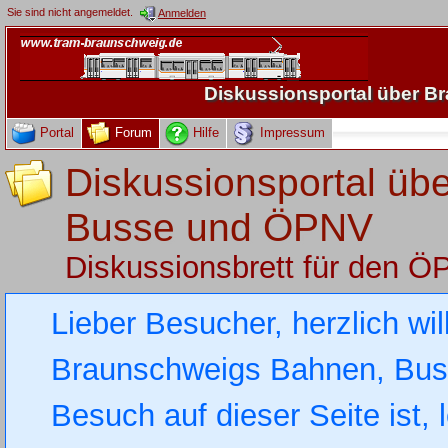
Sie sind nicht angemeldet.
Anmelden
Diskussionsportal über 
Portal
Forum
Hilfe
Impressum
Diskussionsportal üb
Busse und ÖPNV
Diskussionsbrett für den 
Lieber Besucher, herzlich wi
Braunschweigs Bahnen, Busse
Besuch auf dieser Seite ist, 