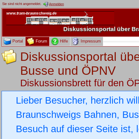
Sie sind nicht angemeldet.
Anmelden
Diskussionsportal über 
Portal
Forum
Hilfe
Impressum
Diskussionsportal üb
Busse und ÖPNV
Diskussionsbrett für den 
Lieber Besucher, herzlich wi
Braunschweigs Bahnen, Busse
Besuch auf dieser Seite ist, 